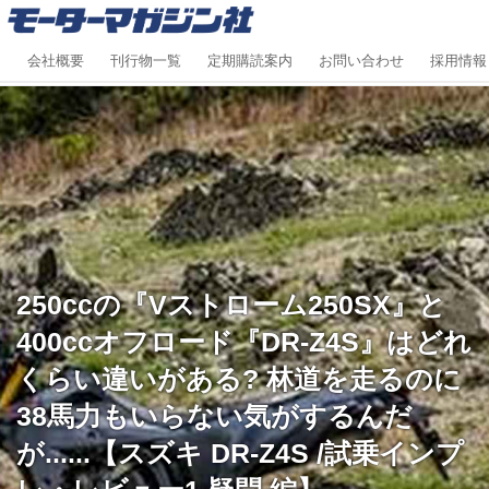
会社概要
刊行物一覧
定期購読案内
お問い合わせ
採用情報
250ccの『Vストローム250SX』と
400ccオフロード『DR-Z4S』はどれ
くらい違いがある? 林道を走るのに
38馬力もいらない気がするんだ
が......【スズキ DR-Z4S /試乗インプ