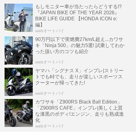
もしモニター車が当たったらどうする!?
『JAPAN BIKE OF THE YEAR 2026』
BIKE LIFE GUIDE 【HONDA ICON e:
編】
webオートバイ
90万円以下で実燃費27km/L超え...カワサ
キ「Ninja 500」の魅力5選! 試乗してわか
った扱い方のコツも紹介
webオートバイ
ヤマハ「シグナス X」インプレ|ストリー
トでも峠でも、走りが楽しいスポーツス
クーターが帰ってきた!
webオートバイ
カワサキ「Z900RS Black Ball Edition」
「Z900RS CAFE」インプレ|美しく上質
な漆黒のボディ!エンジン、走りも熟成進
化
webオートバイ