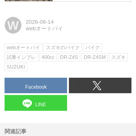
編】
排気量400ccの本格派『DR-
W
2026-06-14
Z4S』には過去に少々、煮え湯を
webオートバイ
飲まされた。だからこそ思ってし
まうのです......林道を走るのに
400ccも排気量はいらないんじゃ
webオートバイ
スズキのバイク
バイク
ないか? と。
試乗インプレ
400cc
DR-Z4S
DR-Z4SM
スズキ
SUZUKI
Facebook
LINE
関連記事