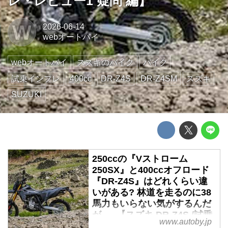
レ・レビュー1 疑問 編】
W
2026-06-14
webオートバイ
webオートバイ
スズキのバイク
バイク
試乗インプレ
400cc
DR-Z4S
DR-Z4SM
スズキ
SUZUKI
250ccの『Vストローム
250SX』と400ccオフロード
『DR-Z4S』はどれくらい違
いがある? 林道を走るのに38
馬力もいらない気がするんだ
が......【スズキ DR-Z4S /試乗
www.autoby.jp
インプレ・レビュー1 疑問