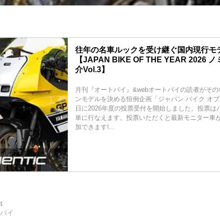
往年の名車ルックを受け継ぐ国内現行モデ
【JAPAN BIKE OF THE YEAR 202
介Vol.3】
月刊『オートバイ』&webオートバイの読者がそ
ンモデルを決める恒例企画「ジャパン バイク オブ 
日に2026年度の投票受付を開始しました。投票は
単に行なえます。投票いただくと最新モニター車
加できます!...
4
トバイ