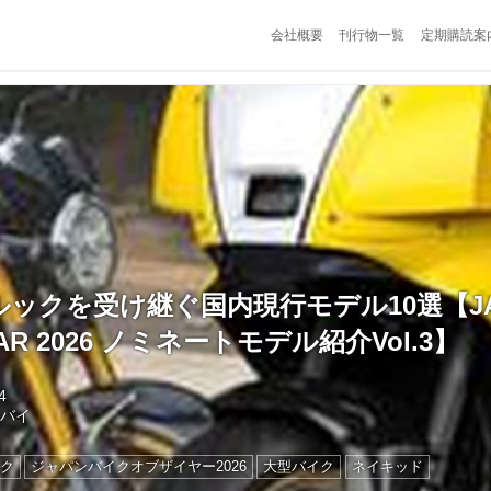
会社概要
刊行物一覧
定期購読案
ックを受け継ぐ国内現行モデル10選【JAPA
EAR 2026 ノミネートモデル紹介Vol.3】
4
トバイ
ク
ジャパンバイクオブザイヤー2026
大型バイク
ネイキッド