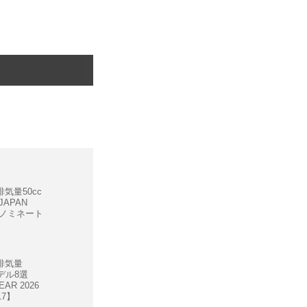
気量50cc
APAN
026ノミネート
排気量
デル8選
EAR 2026
17】