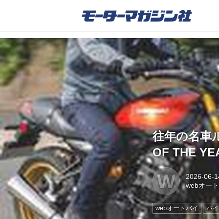
往年の名車ル
OF THE Y
W
2026-06-1
webオー
webオートバイ
バイ