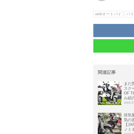
webオートバイ
バイ
関連記事
まだ買
スクー
OF 
ル紹介
web
排気量
気の
【JAP
ノミネ
web