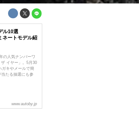
ル10選
6 ノミネートモデル紹
の年の人気ナンバーワ
ザ イヤー」。5月30
ハガキやメールで簡
が当たる抽選にも参
www.autoby.jp