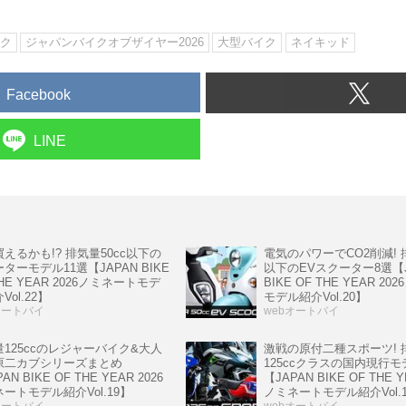
ク
ジャパンバイクオブザイヤー2026
大型バイク
ネイキッド
Facebook
LINE
えるかも!? 排気量50cc以下の
電気のパワーでCO2削減! 排
ターモデル11選【JAPAN BIKE
以下のEVスクーター8選【J
THE YEAR 2026ノミネートモデ
BIKE OF THE YEAR 2
Vol.22】
モデル紹介Vol.20】
オートバイ
webオートバイ
125ccのレジャーバイク&大人
激戦の原付二種スポーツ! 
原二カブシリーズまとめ
125ccクラスの国内現行モ
AN BIKE OF THE YEAR 2026
【JAPAN BIKE OF THE Y
ートモデル紹介Vol.19】
ノミネートモデル紹介Vol.
オートバイ
webオートバイ