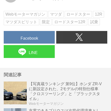
200台限定となる「12R」には、
多くのロードスターファンが特別
Webモーターマガジン
マツダ
ロードスター
12R
な想いを抱いているこ...
マツダスピリット
限定
ロードスター12R
試乗
Facebook
LINE
関連記事
【写真蔵ランキング 第9位】ホンダ ZR-V
に新設定された、2モデルの特別仕様車
「クロスツーリング」と「ブラックスタ
イル」
Webモーターマガジン
充電できるプリウスは次世代環境車とし