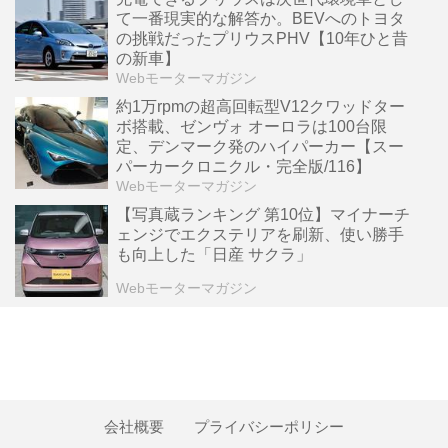
て一番現実的な解答か。BEVへのトヨタ
の挑戦だったプリウスPHV【10年ひと昔
の新車】
Webモーターマガジン
約1万rpmの超高回転型V12クワッドター
ボ搭載、ゼンヴォ オーロラは100台限
定、デンマーク発のハイパーカー【スー
パーカークロニクル・完全版/116】
Webモーターマガジン
【写真蔵ランキング 第10位】マイナーチ
ェンジでエクステリアを刷新、使い勝手
も向上した「日産 サクラ」
Webモーターマガジン
会社概要
プライバシーポリシー