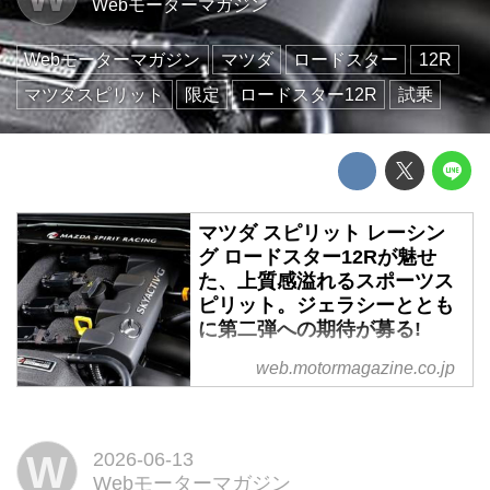
Webモーターマガジン
Webモーターマガジン
マツダ
ロードスター
12R
マツダスピリット
限定
ロードスター12R
試乗
マツダ スピリット レーシン
グ ロードスター12Rが魅せ
た、上質感溢れるスポーツス
ピリット。ジェラシーととも
に第二弾への期待が募る!
モータースポーツ由来のサブブラ
web.motormagazine.co.jp
ンドとして初めての市販モデルと
して誕生した「マツダ スピリッ
ト レーシング ロードスター
W
2026-06-13
(MAZDA SPIRIT RACING
Webモーターマガジン
ROADSTER)」。中でもわずか