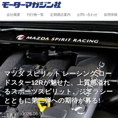
会社概要
刊行物一覧
定期購読案内
お問い合わせ
採用情報
マツダ スピリット レーシング ロー
ドスター12Rが魅せた、上質感溢れ
るスポーツスピリット。ジェラシー
とともに第二弾への期待が募る!
W
2026-06-13