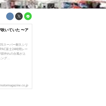
吹いていた 〜ア
EOSスーパー耐久シリ
戦NAPAC富士24時間レー
季節外れの台風が上
グ...
motormagazine.co.jp