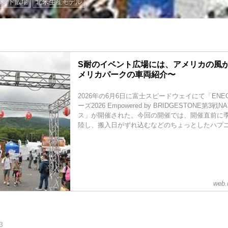
ベント広場
北米生産モデル
S耐のイベント広場には、アメリカの風が
メリカパークの車両紹介〜
2026年の6月6日に富士スピードウェイにて「EN
ーズ2026 Empowered by BRIDGESTONE第3
ス」が開催された。今回の開催では、開催直前に
陸し、搬入日がずれ込むなどのちょっとしたハプニン
web.
3