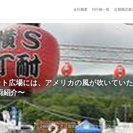
会社概要
刊行物一覧
定期購読案
ント広場には、アメリカの風が吹いていた
両紹介〜
3
ターマガジン
ン
モータースポーツ
24時間レース
富士スピードウェイ
スーパー耐久 2