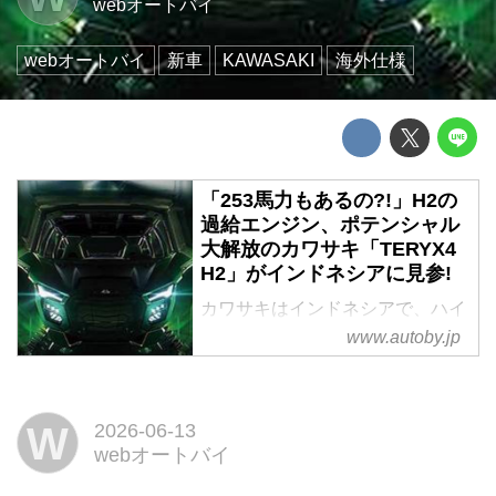
webオートバイ
webオートバイ
新車
KAWASAKI
海外仕様
「253馬力もあるの?!」H2の
過給エンジン、ポテンシャル
大解放のカワサキ「TERYX4
H2」がインドネシアに見参!
カワサキはインドネシアで、ハイ
パースポーツ「ニンジャH2」の
www.autoby.jp
系譜を継ぐスーパーチャージドエ
ンジン搭載のサイドバイサイド
「TERYX4 H2」を発表した。北
W
2026-06-13
米では2025年に登場していた
webオートバイ
が、インドネシア仕様はエンジン
パワーが微増している。まとめ: