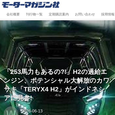
会社概要
刊行物一覧
定期購読案内
お問い合わせ
採用情報
「253馬力もあるの?!」H2の過給エ
ンジン、ポテンシャル大解放のカワ
サキ「TERYX4 H2」がインドネシ
アに見参!
W
2026-06-13