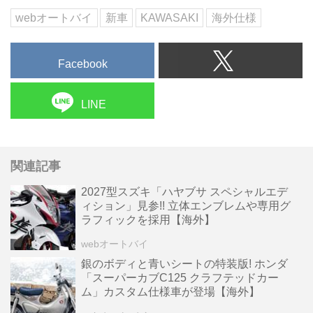
ヨ(オートバイ編集部)▶▶▶写真
webオートバイ
新車
KAWASAKI
海外仕様
は...
Facebook
LINE
関連記事
2027型スズキ「ハヤブサ スペシャルエデ
ィション」見参!! 立体エンブレムや専用グ
ラフィックを採用【海外】
webオートバイ
銀のボディと青いシートの特装版! ホンダ
「スーパーカブC125 クラフテッドカー
ム」カスタム仕様車が登場【海外】