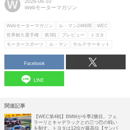
W
2026-06-10
で開催される。6月10日水曜日の
Webモーターマガジン
フリー走行からレーススケジュー
ルは始まり、11日木曜日のハイパ
ーポールでスターティンググリッ
Webモーターマガジン
ル・マン24時間
WEC
ドが決定。12日金曜日...
世界耐久選手権
第3戦
プレビュー
トヨタ
モータースポーツ
ル・マン
サルテサーキット
Facebook
LINE
関連記事
【WEC第4戦】BMWが今季2勝目。フェ
ラーリとキャデラックとの三つ巴の戦い
を制す。トヨタは12位が最高位【サンパ