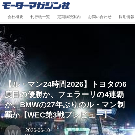
会社概要
刊行物一覧
定期購読案内
お問い合わせ
採用情報
【ル・マン24時間2026】トヨタの6
度目の優勝か、フェラーリの4連覇
か、BMWの27年ぶりのル・マン制
覇か【WEC第3戦プレビュー】
W
2026-06-10