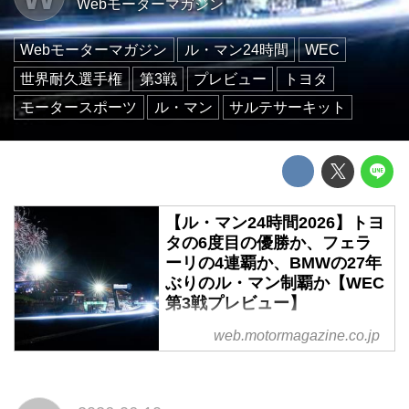
Webモーターマガジン
Webモーターマガジン
ル・マン24時間
WEC
世界耐久選手権
第3戦
プレビュー
トヨタ
モータースポーツ
ル・マン
サルテサーキット
【ル・マン24時間2026】トヨ
タの6度目の優勝か、フェラ
ーリの4連覇か、BMWの27年
ぶりのル・マン制覇か【WEC
第3戦プレビュー】
2026年6月13日〜14日(現地時
web.motormagazine.co.jp
間)、WEC世界耐久選手権第3戦
「ル・マン24時間」決勝がル・マ
ン(フランス)のサルテサーキット