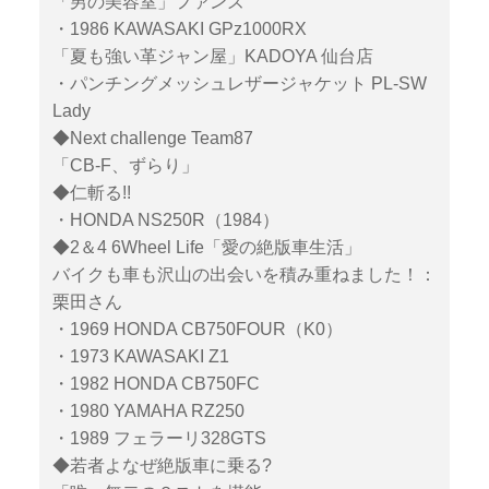
「男の美容室」ファンズ
・1986 KAWASAKI GPz1000RX
「夏も強い革ジャン屋」KADOYA 仙台店
・パンチングメッシュレザージャケット PL-SW
Lady
◆Next challenge Team87
「CB-F、ずらり」
◆仁斬る!!
・HONDA NS250R（1984）
◆2＆4 6Wheel Life「愛の絶版車生活」
バイクも車も沢山の出会いを積み重ねました！：
栗田さん
・1969 HONDA CB750FOUR（K0）
・1973 KAWASAKI Z1
・1982 HONDA CB750FC
・1980 YAMAHA RZ250
・1989 フェラーリ328GTS
◆若者よなぜ絶版車に乗る?