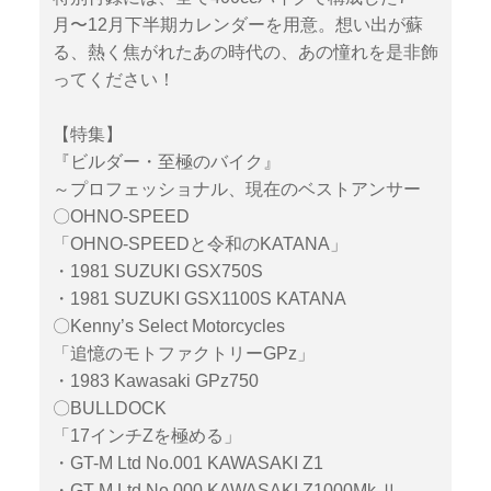
月〜12月下半期カレンダーを用意。想い出が蘇
る、熱く焦がれたあの時代の、あの憧れを是非飾
ってください！
【特集】
『ビルダー・至極のバイク』
～プロフェッショナル、現在のベストアンサー
〇OHNO-SPEED
「OHNO-SPEEDと令和のKATANA」
・1981 SUZUKI GSX750S
・1981 SUZUKI GSX1100S KATANA
〇Kenny’s Select Motorcycles
「追憶のモトファクトリーGPz」
・1983 Kawasaki GPz750
〇BULLDOCK
「17インチZを極める」
・GT-M Ltd No.001 KAWASAKI Z1
・GT-M Ltd No.000 KAWASAKI Z1000Mk.Ⅱ