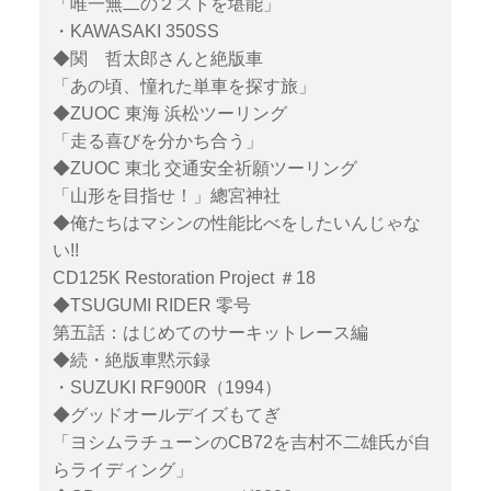
「唯一無二の２ストを堪能」
・KAWASAKI 350SS
◆関 哲太郎さんと絶版車
「あの頃、憧れた単車を探す旅」
◆ZUOC 東海 浜松ツーリング
「走る喜びを分かち合う」
◆ZUOC 東北 交通安全祈願ツーリング
「山形を目指せ！」總宮神社
◆俺たちはマシンの性能比べをしたいんじゃな
い!!
CD125K Restoration Project ＃18
◆TSUGUMI RIDER 零号
第五話：はじめてのサーキットレース編
◆続・絶版車黙示録
・SUZUKI RF900R（1994）
◆グッドオールデイズもてぎ
「ヨシムラチューンのCB72を吉村不二雄氏が自
らライディング」