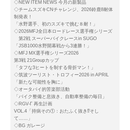
◇NEW ITEM NEWS 今月の新製品
◇チームスズキCNチャレンジ、2026鈴鹿8耐体
制発表！
「水野選手、初のスズキで挑む８耐！」
◇2026MFJ全日本ロードレース選手権シリーズ
第2戦 スーパーバイクレースin SUGO
「JSB1000水野開幕戦から3連勝！」
◇MFJ MX選手権シリーズ2026
第3戦 21Groupカップ
「タフな3ヒートを制する骨折マン！」
◇筑波ツーリスト・トロフィー2026 in APRIL
「新たな可能性を胸に」
◇オータバイ的苦楽部活動
「バイク整備と息抜き、自動車整備の毎日」
◇RGV-Γ 再生計画
VOL.4「持病その①：おたふく抜き⁉︎そし
て……」
◇BG ガレージ