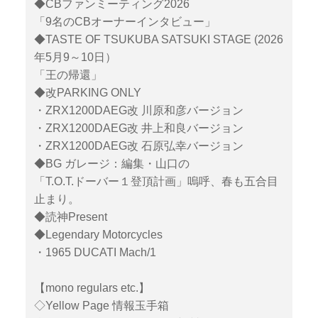
◆CBファンミーティング2026
「9名のCBオーナーインタビュー」
◆TASTE OF TSUKUBA SATSUKI STAGE (2026
年5月9～10日）
「王の帰還」
◆改PARKING ONLY
・ZRX1200DAEG改 川原和彦バージョン
・ZRX1200DAEG改 井上和良バージョン
・ZRX1200DAEG改 石原弘幸バージョン
◆BG ガレージ：編集・山口の
「T.O.T.ドーバー１登頂計画」嗚呼、春も五合目
止まり。
◆読神Present
◆Legendary Motorcycles
・1965 DUCATI Mach/1
【mono regulars etc.】
◇Yellow Page 情報玉手箱