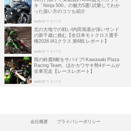
キ「Ninja 500」の魅力5選! 試乗してわか
った扱い方のコツも紹介
webオートバイ
北の大地での戦い!内田篤基が深いサンド
の新千歳に挑む【全日本モトクロス選手
権2026 IA1クラス 第6戦 レポート】
webオートバイ
雨の鈴鹿8耐をサバイブ! Kawasaki Plaza
Racing Team、ほかカワサキ勢4チームが
全車完走【レースレポート】
webオートバイ
会社概要
プライバシーポリシー