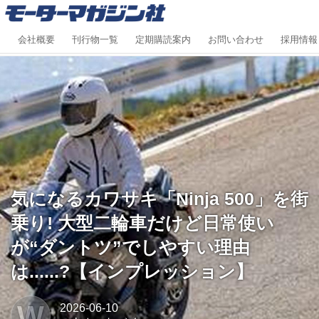
会社概要
刊行物一覧
定期購読案内
お問い合わせ
採用情報
気になるカワサキ「Ninja 500」を街
乗り! 大型二輪車だけど日常使い
が“ダントツ”でしやすい理由
は......?【インプレッション】
W
2026-06-10