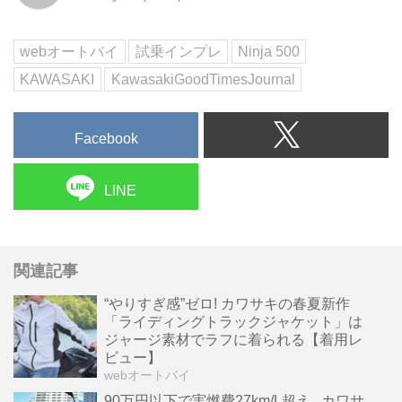
は、足つき・取り回し、そして街
乗りをメインとした、日常におけ
webオートバイ
試乗インプレ
Ninja 500
る使い勝手をレビューします。
KAWASAKI
KawasakiGoodTimesJournal
文...
Facebook
LINE
関連記事
“やりすぎ感”ゼロ! カワサキの春夏新作
「ライディングトラックジャケット」は
ジャージ素材でラフに着られる【着用レ
ビュー】
webオートバイ
90万円以下で実燃費27km/L超え...カワサ