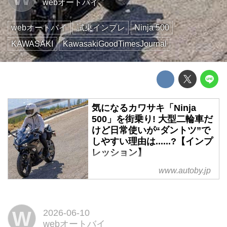
webオートバイ
webオートバイ
試乗インプレ
Ninja 500
KAWASAKI
KawasakiGoodTimesJournal
気になるカワサキ「Ninja
500」を街乗り! 大型二輪車だ
けど日常使いが“ダントツ”で
しやすい理由は......?【インプ
レッション】
2026年モデルとして国内に導入
www.autoby.jp
されたばかりのNinja 500。今回
は気になる同車をお借りしてツー
リングに出かけたので、4日間試
W
2026-06-10
乗して気づいた本モデルの魅力を
webオートバイ
ご紹介します。まずこの記事で