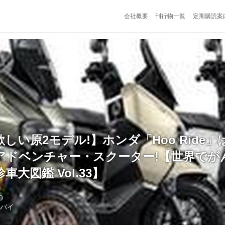
会社概要
刊行物一覧
定期購読案
しい原2モデル!】ホンダ「Hoo Ride」
ドベンチャー・スクーター!【世界でがん
大図鑑 Vol.33】
9
トバイ