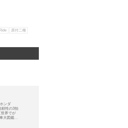
Ride
原付二種
ホンダ
信頼性の3拍
【世界でが
珍車大図鑑