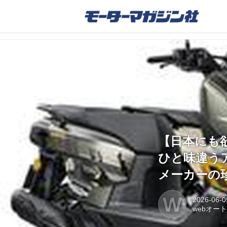
【日本にも欲
ひと味違うア
メーカーの珍車
W
2026-06-0
webオー