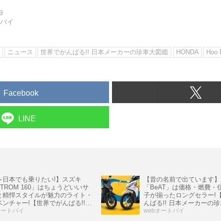
9
トバイ
ニュース
世界でがんばる!! 日本メーカーの珍車大図鑑
HONDA
Hoo 
Facebook
LINE
レ日本でも乗りたい!】スズキ
【昔の名前で出ています】
STROM 160」はちょうどいいサ
「BeAT」は価格・燃費・
と精悍スタイルが魅力のライト・
子が揃ったロングセラー!
ベンチャー!【世界でがんばる!!
んばる!! 日本メーカーの
ーカーの珍車大図鑑 Vol.32】
オートバイ
Vol.31】
webオートバイ