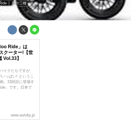
Ride
原付二種
 Ride」は
スクーター!【世
ol.33】
バイクたちですが、
いっぱい! というこ
画。33回目に登場す
ide」です。日本で
www.autoby.jp