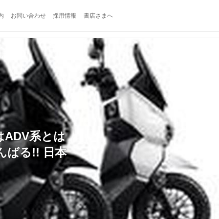
内
お問い合わせ
採用情報
書店さまへ
はADV系とは
ばる!! 日本