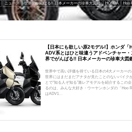
ニュース
世界でがんばる!! 日本メーカーの珍車大図鑑
HONDA
Hoo 
【日本にも欲しい原2モデル!】ホンダ「Hoo
ADV系とはひと味違うアドベンチャー・
界でがんばる!! 日本メーカーの珍車大図鑑 V
世界中で高い評価を得ている日本の4大メーカーの
世界にはまだまだアナタが見たことのないバイクが
とで“知る人ぞ知る”激レアモデルを紹介するこの企
るのは、みんな大好き・ウーヤンホンダの「Hoo R
はADV1...