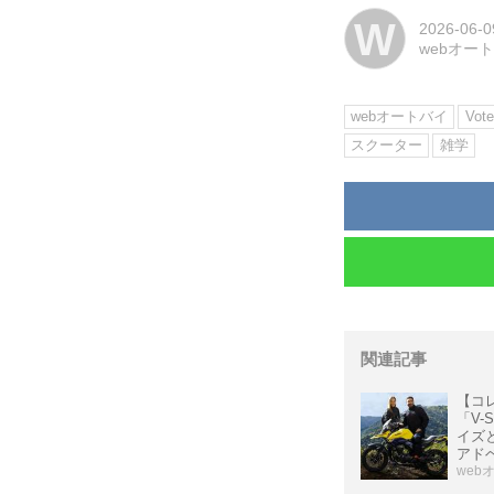
W
2026-06-0
webオー
webオートバイ
Vote
スクーター
雑学
関連記事
【コ
「V-
イズ
アド
日本メ
web