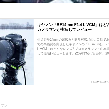
キヤノン「RF14mm F1.4 L VCM」は
カメラマンが実写してレビュー
焦点距離14mmの超広角と開放F値1.4の大口径で
での高画質を実現したキヤノンの「L(Luxury)」レンズ
L VCM」はどんなレンズ? プロカメラマン・山
して徹底レビューします。(2026年5月7日公開、20.
cameraman.m
8
ラマン