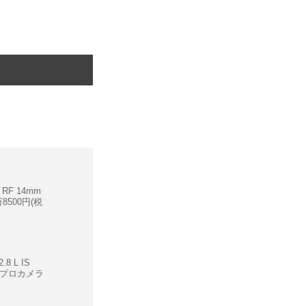
ン RF 14mm
万8500円(税
8 L IS
 プロカメラ