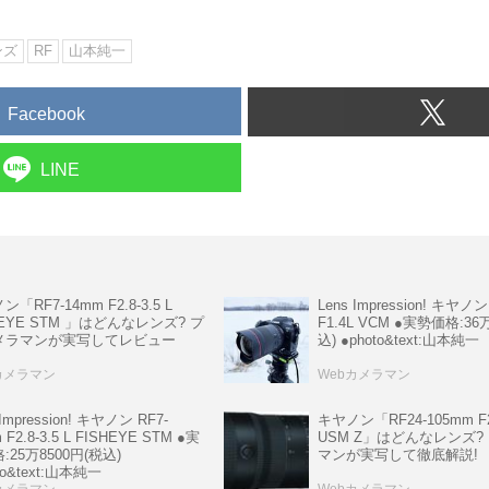
ンズ
RF
山本純一
Facebook
LINE
「RF7-14mm F2.8-3.5 L
Lens Impression! キヤノ
HEYE STM 」はどんなレンズ? プ
F1.4L VCM ●実勢価格:36
メラマンが実写してレビュー
込) ●photo&text:山本純一
カメラマン
Webカメラマン
 Impression! キヤノン RF7-
キヤノン「RF24-105mm F2.
 F2.8-3.5 L FISHEYE STM ●実
USM Z」はどんなレンズ?
:25万8500円(税込)
マンが実写して徹底解説!
to&text:山本純一
カメラマン
Webカメラマン