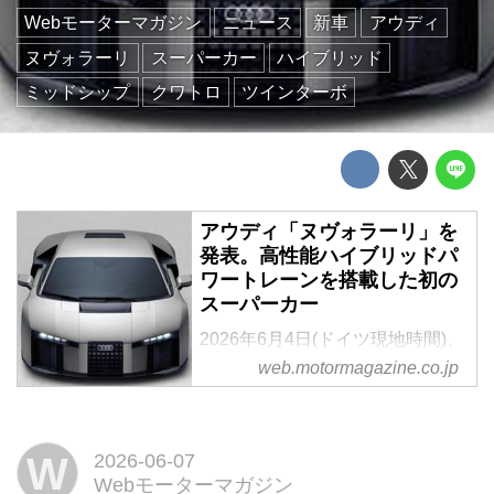
Webモーターマガジン
ニュース
新車
アウディ
ヌヴォラーリ
スーパーカー
ハイブリッド
ミッドシップ
クワトロ
ツインターボ
アウディ「ヌヴォラーリ」を
発表。高性能ハイブリッドパ
ワートレーンを搭載した初の
スーパーカー
2026年6月4日(ドイツ現地時間)、
アウディAGは高性能ハイブリッ
web.motormagazine.co.jp
ドパワートレーンを搭載した初の
スーパーカー「ヌヴォラーリ
(NUVOLARI)」を発表。499台限
W
2026-06-07
定で、デリバリーは2027年前半
Webモーターマガジン
からを予定している。