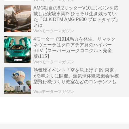
AMG独自の6.2リッターV10エンジンを搭
載した実験車両!? ひっそり生き残ってい
た「CLK DTM AMG P900 プロトタイプ」
とは
Webモーターマガジン
4モーターで1914馬力を発生。リマック
ネヴェーラはクロアチア発のハイパー
BEV【スーパーカークロニクル・完全
版/115】
Webモーターマガジン
熱気球イベント「空を見上げて IN 東京」
が2年ぶりに開催。熱気球体験搭乗会や模
型飛行機づくり教室などのコンテンツも
Webモーターマガジン