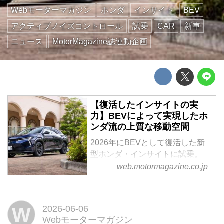
Webモーターマガジン
ホンダ
インサイト
BEV
アクティブノイズコントロール
試乗
CAR
新車
ニュース
MotorMagazine誌連動企画
【復活したインサイトの実
力】BEVによって実現したホ
ンダ流の上質な移動空間
2026年にBEVとして復活した新
型ホンダ・インサイトに試乗。
204ps/310Nmを発生するモータ
web.motormagazine.co.jp
ーによる滑らかな加速や、周波数
応答型ダンパーによる上質な乗り
心地、高度な静粛性技術など、ホ
W
2026-06-06
ンダが目指した「心地よい移動空
Webモーターマガジン
間」を体感することができた。