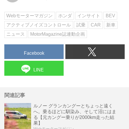
(写真:平野 陽)
Webモーターマガジン
ホンダ
インサイト
BEV
アクティブノイズコントロール
試乗
CAR
新車
ニュース
MotorMagazine誌連動企画
Facebook
LINE
関連記事
ルノー グランカングーとちょっと遠く
へ。乗るほどに馴染み、そして沼にはま
る【元カングー乗りが2000km走った結
果】
Webモーターマガジン