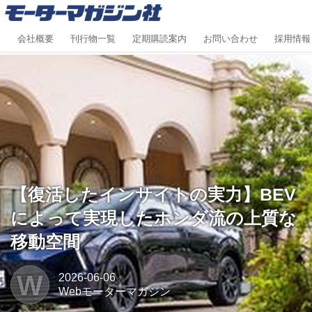
会社概要
刊行物一覧
定期購読案内
お問い合わせ
採用情報
【復活したインサイトの実力】BEV
によって実現したホンダ流の上質な
移動空間
W
2026-06-06
Webモーターマガジン