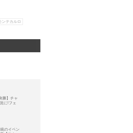
モンテカルロ
P決勝】チャ
況に!フェ
伝統のイベン