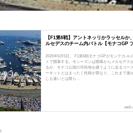
モータースポーツ
【F1第6戦】アントネッリかラッセルか
ルセデスのチーム内バトル【モナコGP 
2026年6月5日、 F1第6戦モナコGPがモンテカ-
トで開幕する。今シーズンは開幕からメルセデスが
るが、モナコ公国の市街地を縫うように走るコー
ーキットとはまったく性格が異なり、これまで速
しも速いとは限ら...
web.
4