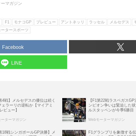
ターマガジン
ン
F1
モナコGP
プレビュー
アントネッリ
ラッセル
メルセデス
モータースポーツ
Facebook
LINE
1第4戦】メルセデスの優位は続く
【F1第22戦ラスベガスG
フェラーリの逆転か【マイアミ
ンピオン争いは緊迫した状
プレビュー】
ルスタッペンが今季6勝目
モーターマガジン
Webモーターマガジン
1第18戦シンガポールGP決勝】メ
F1グランプリを象徴する