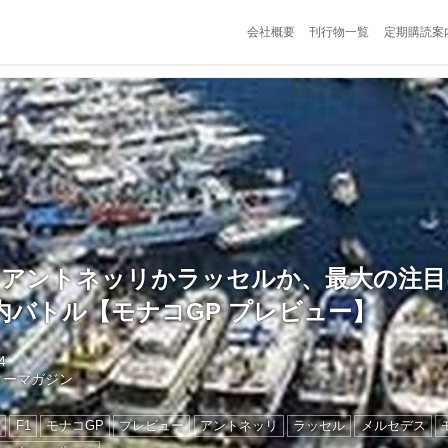
会社概要
刊行物一覧
定期購読案
戦】アントネッリかラッセルか、最大の注
内バトル【モナコGP プレビュー】
4
ターマガジン
ン
F1
モナコGP
プレビュー
アントネッリ
ラッセル
メルセデス