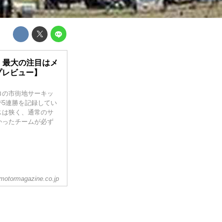
、最大の注目はメ
プレビュー】
ルロの市街地サーキッ
5連勝を記録してい
スは狭く、通常のサ
かったチームが必ず
motormagazine.co.jp