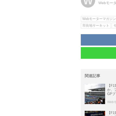
W
Webモー
Webモーターマガジ
市街地サーキット
関連記事
【F
か、
GP
Web
【F