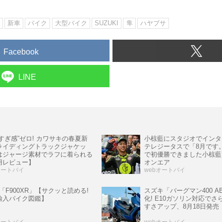
新車
バイク
大型バイク
SUZUKI
隼
ハヤブサ
Facebook
LINE
すぎ感”ゼロ! カワサキの春夏新
小椋藍にスタジオでインタビ
ライディングトラックジャケッ
テレジータスで「8月です。M
はジャージ素材でラフに着られる
で初優勝できました小椋藍。
用レビュー】
オンエア
オートバイ
webオートバイ
「F900XR」【サクッと読める!
スズキ「バーグマン400 A
輸入バイク図鑑】
化! E10ガソリン対応で
すさアップ、8月18日発売
オートバイ
webオートバイ