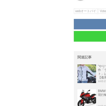
webオートバイ
Vote
関連記事
“やり
作「
ト」
【着
web
BMW
現行
web