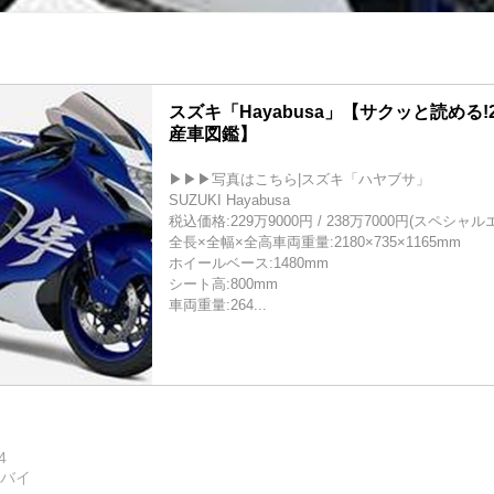
スズキ「Hayabusa」【サクッと読める!
産車図鑑】
▶▶▶写真はこちら|スズキ「ハヤブサ」
SUZUKI Hayabusa
税込価格:229万9000円 / 238万7000円(スペシャ
全長×全幅×全高車両重量:2180×735×1165mm
ホイールベース:1480mm
シート高:800mm
車両重量:264...
4
トバイ