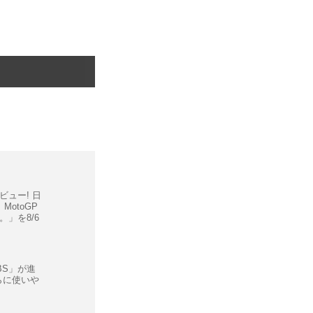
ュー! 日
otoGP
」を8/6
BS」が進
さらに使いや