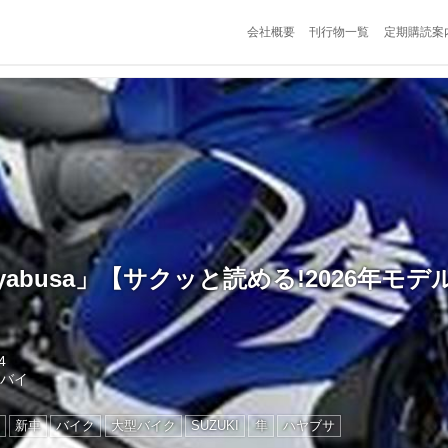
会社概要
刊行物一覧
定期購読案
yabusa」【サクッと読める!2026年モ
4
トバイ
新車
バイク
大型バイク
SUZUKI
隼
ハヤブサ