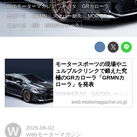
Webモーターマガジン
トヨタ
GRカローラ
カローラ
GRMN
スーパー耐久
MORIZO
ニュース
GR
GRMNカローラ
モータースポーツの現場やニ
ュルブルクリンクで鍛えた究
極のGRカローラ「GRMNカ
ローラ」を発表
2026年6月2日、GAZOOレーシン
グはGRカローラの究極バージョ
web.motormagazine.co.jp
ンとなる「GRMNカローラ」を世
界初公開。日本国内では2026年
秋ごろから申込み受付を開始し、
W
2026-06-02
2027年内に発売する予定だ。
Webモーターマガジン