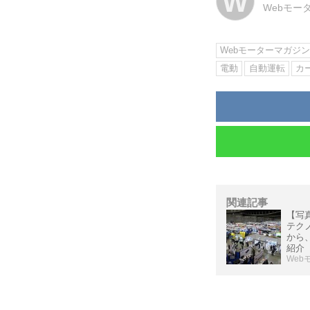
W
Webモー
Webモーターマガジ
電動
自動運転
カ
関連記事
【写
テクノ
から
紹介
Web