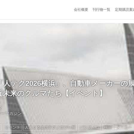
会社概要
刊行物一覧
定期購読案
「人テク2026横浜」、自動車メーカーの
近未来のクルマたち【イベント】
2
ターマガジン
ン
イベント
人とくるまのテクノロジー展
パシフィコ
横浜
メーカー