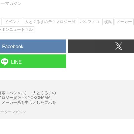
ターマガジン
ン
イベント
人とくるまのテクノロジー展
パシフィコ
横浜
メーカー
ーボンニュートラル
Facebook
LINE
真蔵スペシャル】「人とくるまの
ロジー展 2023 YOKOHAMA」
、メーカー系を中心とした展示を
モーターマガジン