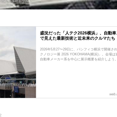
ーボンニュートラル
盛況だった「人テク2026横浜」、自動
で見えた最新技術と近未来のクルマたち
2026年5月27〜29日に、パシフィコ横浜で開催
クノロジー展 2026 YOKOHAMA(横浜)」。会
自動車メーカー系を中心に展示概要を紹介しよう
web.
2