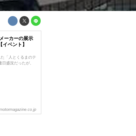
車メーカーの展示
【イベント】
された「人とくるまのテ
場は連日盛況だったが、
。
motormagazine.co.jp