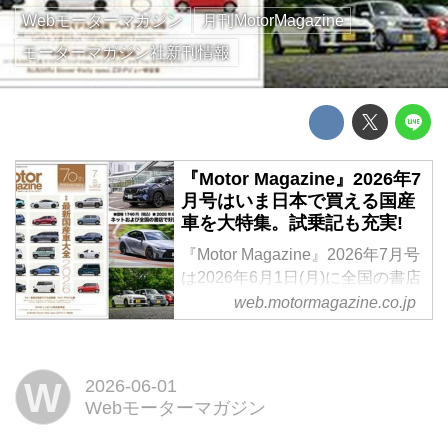
Webモーターマガジン
月刊MotorMagazine
モーターマガジン社新刊情報
『Motor Magazine』2026年7
月号はいま日本で買える国産
車を大特集。試乗記も充実!
『Motor Magazine』2026年7月号
は2026年6月1日(月)に全国の書店
およびオンライン書店で発売で
web.motormagazine.co.jp
す。今回はその一部をお見しま
す!
W
2026-06-01
Webモーターマガジン