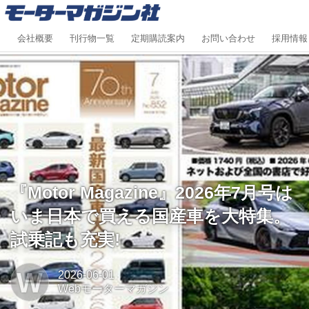
会社概要
刊行物一覧
定期購読案内
お問い合わせ
採用情報
『Motor Magazine』2026年7月号は
いま日本で買える国産車を大特集。
試乗記も充実!
W
2026-06-01
Webモーターマガジン