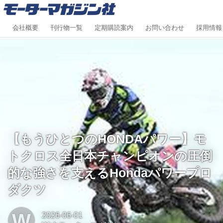
会社概要
刊行物一覧
定期購読案内
お問い合わせ
採用情報
【もうひとつのHONDAパワー】モ
トクロス全日本チャンピオンの圧倒
的な強さを支えるHondaパワープロ
ダクツ
W
2026-06-01