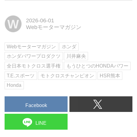
勝ち続けているチャンピオンが川
井麻央(かわいまなか)選手であ
る。その圧倒的な強さはまさしく
W
2026-06-01
女王と呼ばれるに相応しい。そん
Webモーターマガジン
な女王の強さを支え続けているの
が高圧洗浄機や発電機といった
Hondaパワープロダクツなのであ
Webモーターマガジン
ホンダ
る...
ホンダパワープロダクツ
川井麻央
全日本モトクロス選手権
もうひとつのHONDAパワー
T.E.スポーツ
モトクロスチャンピオン
HSR熊本
Honda
Facebook
LINE