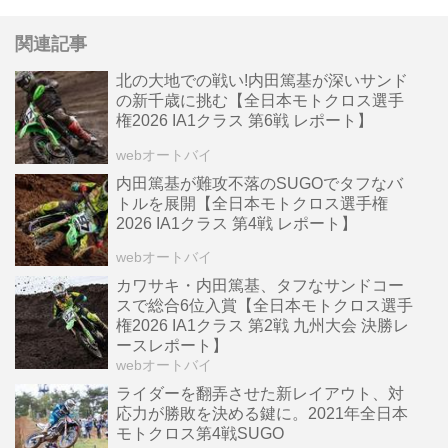
関連記事
北の大地での戦い!内田篤基が深いサンド
の新千歳に挑む【全日本モトクロス選手
権2026 IA1クラス 第6戦 レポート】
webオートバイ
内田篤基が難攻不落のSUGOでタフなバ
トルを展開【全日本モトクロス選手権
2026 IA1クラス 第4戦 レポート】
webオートバイ
カワサキ・内田篤基、タフなサンドコー
スで総合6位入賞【全日本モトクロス選手
権2026 IA1クラス 第2戦 九州大会 決勝レ
ースレポート】
webオートバイ
ライダーを翻弄させた新レイアウト、対
応力が勝敗を決める鍵に。2021年全日本
モトクロス第4戦SUGO