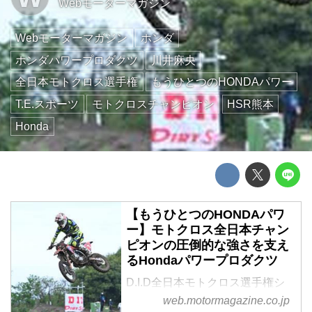
Webモーターマガジン
Webモーターマガジン
ホンダ
ホンダパワープロダクツ
川井麻央
全日本モトクロス選手権
もうひとつのHONDAパワー
T.E.スポーツ
モトクロスチャンピオン
HSR熊本
Honda
【もうひとつのHONDAパワ
ー】モトクロス全日本チャン
ピオンの圧倒的な強さを支え
るHondaパワープロダクツ
D.I.D全日本モトクロス選手権シ
リーズ レディースクラスを長く
web.motormagazine.co.jp