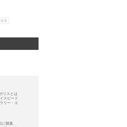
ヨタ
ロポリスとは
イスピード
ラリー・エ
日に開幕、