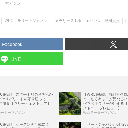
ターマガジン
ン
WRC
ラリー・ジャパン
世界ラリー選手権
エバンス
勝田貴元
ト
Facebook
LINE
【WRC第9戦】前戦アク
RC第9戦】スタート順の利を活か
まったくキャラが異なるハ
パヤリがリードを守り切って
グラベルラリーが始まる【
C初優勝【ラリー・エストニア】
ストニア プレビュー】
モーターマガジン
Webモーターマガジン
RC第8戦】シーズン後半戦に突
ラリー・ジャパンが5月28