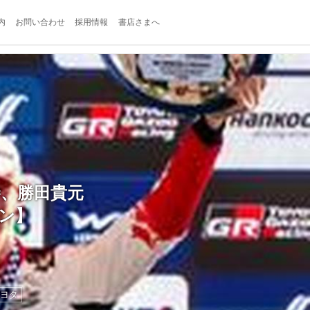
内
お問い合わせ
採用情報
書店さまへ
勝、勝田貴元
ン】
ヨタ