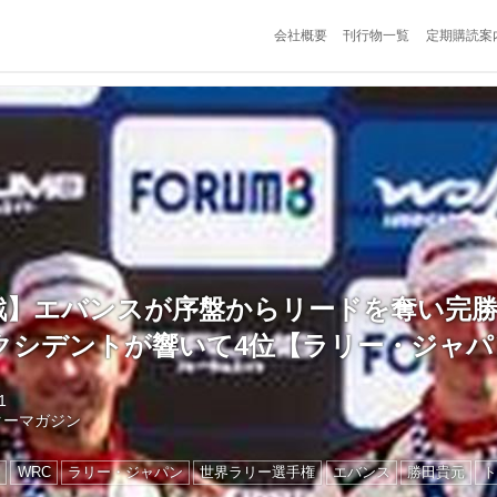
会社概要
刊行物一覧
定期購読案
7戦】エバンスが序盤からリードを奪い完
クシデントが響いて4位【ラリー・ジャパ
1
ターマガジン
ン
WRC
ラリー・ジャパン
世界ラリー選手権
エバンス
勝田貴元
ト