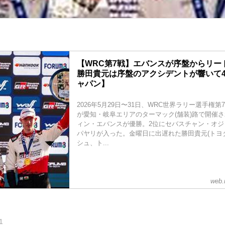
【WRC第7戦】エバンスが序盤からリー
勝田貴元は序盤のアクシデントが響いて
ャパン】
2026年5月29日〜31日、WRC世界ラリー選手権
が愛知・岐阜エリアのターマック(舗装)路で開催
ィン・エバンスが優勝。2位にセバスチャン・オジ
パヤリが入った。金曜日に出遅れた勝田貴元(トヨタ
シュ、ト...
web.
1