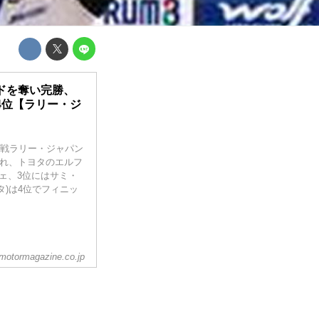
ドを奪い完勝、
4位【ラリー・ジ
第7戦ラリー・ジャパン
され、トヨタのエルフ
ェ、3位にはサミ・
)は4位でフィニッ
motormagazine.co.jp