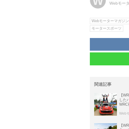
W
Webモー
Webモーターマガジ
モータースポーツ
関連記事
【W
した
WR
Web
【W