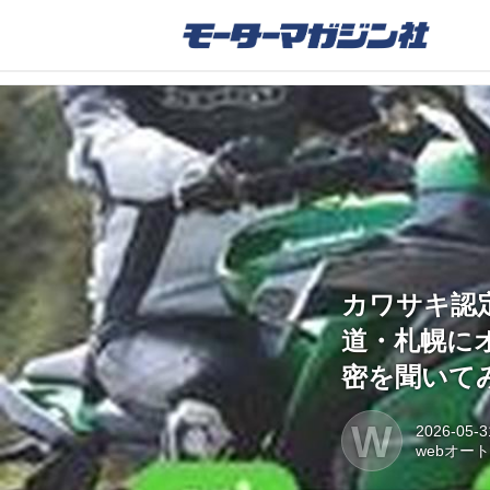
カワサキ認
道・札幌に
密を聞いてみ
W
2026-05-3
webオー