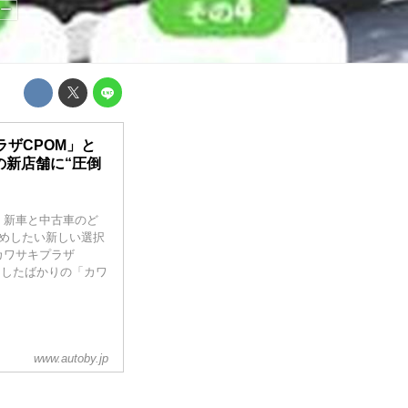
ー
ザCPOM」と
の新店舗に“圧倒
、新車と中古車のど
めしたい新しい選択
カワサキプラザ
プンしたばかりの「カワ
www.autoby.jp