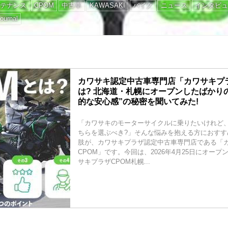
テナンス
CPOM
中古車
KAWASAKI
バイク
ニュース
インタビュ
ournal
カワサキ認定中古車専門店「カワサキプラ
は? 北海道・札幌にオープンしたばかり
的な安心感”の秘密を聞いてみた!
「カワサキのモーターサイクルに乗りたいけれど
ちらを選ぶべき?」そんな悩みを抱える方におすす
肢が、カワサキプラザ認定中古車専門店である「
CPOM」です。今回は、2026年4月25日にオー
サキプラザCPOM札幌...