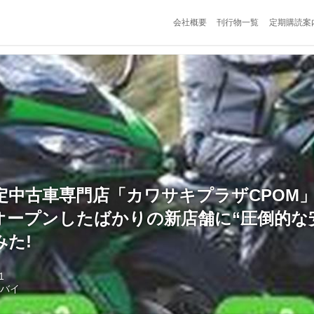
会社概要
刊行物一覧
定期購読案
定中古車専門店「カワサキプラザCPOM」
オープンしたばかりの新店舗に“圧倒的な
た!
1
トバイ