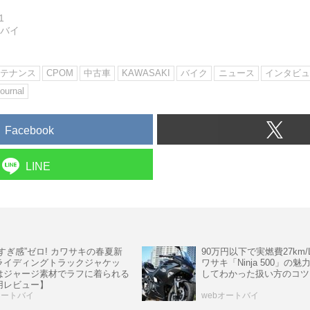
1
トバイ
テナンス
CPOM
中古車
KAWASAKI
バイク
ニュース
インタビュ
ournal
Facebook
LINE
すぎ感”ゼロ! カワサキの春夏新
90万円以下で実燃費27km/L
ライディングトラックジャケッ
ワサキ「Ninja 500」の魅
はジャージ素材でラフに着られる
してわかった扱い方のコツ
用レビュー】
オートバイ
webオートバイ