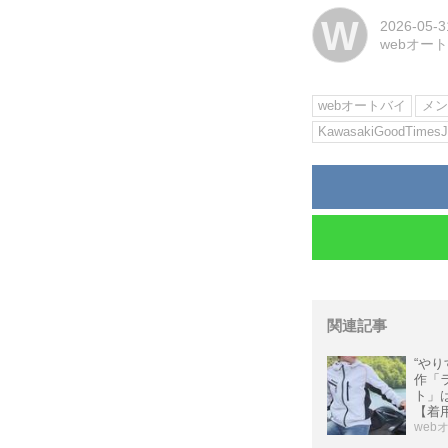
W
2026-05-3
webオー
webオートバイ
メン
KawasakiGoodTimesJ
関連記事
“やり
作「
ト」
【着
web