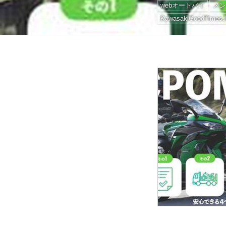
webオートバイ
メン
KawasakiGoodTimesJ