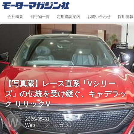
会社概要
刊行物一覧
定期購読案内
お問い合わせ
採用情報
【写真蔵】レース直系「Vシリー
ズ」の伝統を受け継ぐ、キャデラッ
ク リリックV
W
2026-05-31
Webモーターマガジン