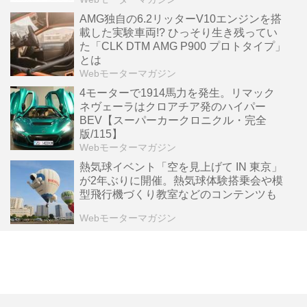
AMG独自の6.2リッターV10エンジンを搭
載した実験車両!? ひっそり生き残ってい
た「CLK DTM AMG P900 プロトタイプ」
とは
Webモーターマガジン
4モーターで1914馬力を発生。リマック
ネヴェーラはクロアチア発のハイパー
BEV【スーパーカークロニクル・完全
版/115】
Webモーターマガジン
熱気球イベント「空を見上げて IN 東京」
が2年ぶりに開催。熱気球体験搭乗会や模
型飛行機づくり教室などのコンテンツも
Webモーターマガジン