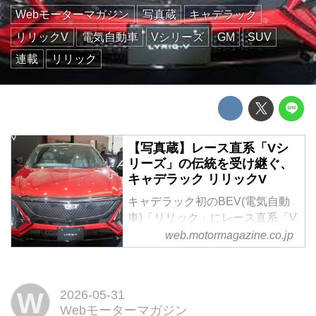
Webモーターマガジン
写真蔵
キャデラック
リリックV
電気自動車
Vシリーズ
GM
SUV
連載
リリック
【写真蔵】レース直系「Vシ
リーズ」の伝統を受け継ぐ、
キャデラック リリックV
キャデラック初のBEV(電気自動
車)「リリック」にレース直系「V
シリーズ」の伝統を受け継ぐ高性
web.motormagazine.co.jp
能モデル「リリックV」が登場し
た。そのディテールを写真で紹介
しよう。
W
2026-05-31
Webモーターマガジン