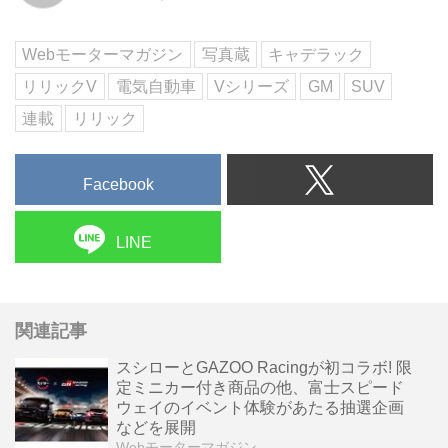
Webモーターマガジン
写真蔵
キャデラック
リリックV
電気自動車
Vシリーズ
GM
SUV
連載
リリック
Facebook
LINE
関連記事
スシローとGAZOO Racingが初コラボ! 限
定ミニカー付き商品の他、富士スピード
ウェイのイベント体験があたる抽選企画
などを展開
Webモーターマガジン