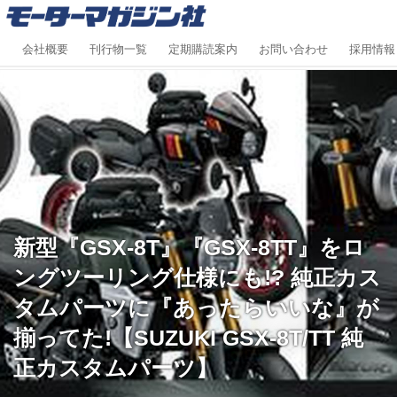
会社概要
刊行物一覧
定期購読案内
お問い合わせ
採用情報
新型『GSX-8T』『GSX-8TT』をロ
ングツーリング仕様にも!? 純正カス
タムパーツに『あったらいいな』が
揃ってた!【SUZUKI GSX-8T/TT 純
正カスタムパーツ】