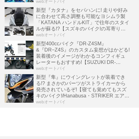
ス】
webオートバイ
新型『カタナ』をセパハンに! 走りや好み
に合わせて高さ調整も可能なヨシムラ製
「KATANA ハンドルKIT」で往年のスタイ
ルが蘇る!?【スズキのバイク!の耳寄りニ
ュース】
webオートバイ
新型400ccバイク『DR-Z4SM』
&『DR−Z4S』のカスタム妄想がはかどる!
装着後のイメージがわかるコンフィギュ
レーターもおすすめ!【SUZUKI DR-
Z4S/SM:純正カスタムパーツ編】
webオートバイ
新型『隼』にウイングレットが装着でき
る!? まさかのパーツがストライカーから
発売されているぞ!【寝ても覚めてもスズ
キのバイク!/Hanabusa・STRIKER エアロ
パーツ 編】
webオートバイ