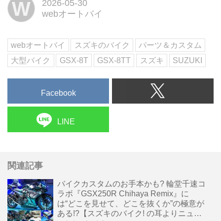
W
2026-05-30
くさんリリースされています!
webオートバイ
webオートバイ
スズキのバイク
パーツ＆カスタム
大型バイク
GSX-8T
GSX-8TT
スズキ
SUZUKI
Facebook
LINE
関連記事
バイクカスタムのお手本かも? 輪堂千速コ
ラボ『GSX250R Chihaya Remix』に
は“どこを見せて、どこを抜くか”の極意が
ある!?【スズキのバイク! の耳よりニュー