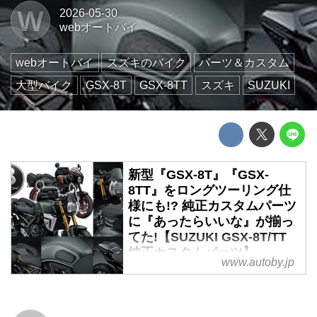
W
2026-05-30
webオートバイ
webオートバイ
スズキのバイク
パーツ＆カスタム
大型バイク
GSX-8T
GSX-8TT
スズキ
SUZUKI
新型『GSX-8T』『GSX-
8TT』をロングツーリング仕
様にも!? 純正カスタムパーツ
に『あったらいいな』が揃っ
てた!【SUZUKI GSX-8T/TT
純正カスタムパーツ】
www.autoby.jp
先日発売されたばかりの新型
「GSX-8T/TT」シリーズですが、
早くも純正のカスタムパーツがた