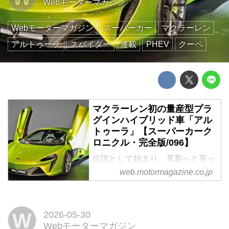
Webモーターマガジン
Webモーターマガジン
スーパーカー
マクラーレン
アルトゥーラ
スパイダー
連載
PHEV
クーペ
マクラーレン初の量産型プラ
グインハイブリッド車「アル
トゥーラ」【スーパーカーク
ロニクル・完全版/096】
伝説として始まり、革新へと至っ
たスーパーカーたち。1970年代
web.motormagazine.co.jp
の懐かしいモデルから現代のハイ
パースポーツまで紹介していこ
う。今回は、2021年に登場した
W
2026-05-30
マクラーレン初の量産型
Webモーターマガジン