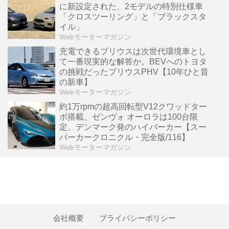
に新設定された、2モデルの特別仕様車
「クロスツーリング」と「ブラックスタ
イル」
Webモーターマガジン
充電できるプリウスは次世代環境車とし
て一番現実的な解答か。BEVへのトヨタ
の挑戦だったプリウスPHV【10年ひと昔
の新車】
Webモーターマガジン
約1万rpmの超高回転型V12クワッドター
ボ搭載、ゼンヴォ オーロラは100台限
定、デンマーク発のハイパーカー【スー
パーカークロニクル・完全版/116】
Webモーターマガジン
会社概要
プライバシーポリシー