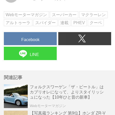
PHEV「アルトゥーラ」だ。
Webモーターマガジン
スーパーカー
マクラーレン
アルトゥーラ
スパイダー
連載
PHEV
クーペ
Facebook
LINE
関連記事
フォルクスワーゲン「ザ・ビートル」は
カブリオレになって、よりスタイリッシ
ュになった【10年ひと昔の新車】
Webモーターマガジン
【写真蔵ランキング 第9位】ホンダ ZR-V