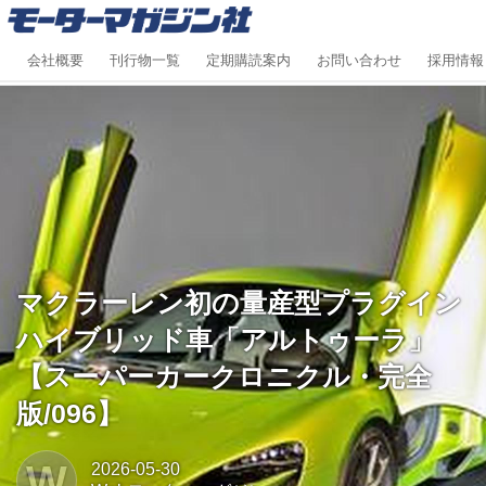
会社概要
刊行物一覧
定期購読案内
お問い合わせ
採用情報
マクラーレン初の量産型プラグイン
ハイブリッド車「アルトゥーラ」
【スーパーカークロニクル・完全
版/096】
W
2026-05-30