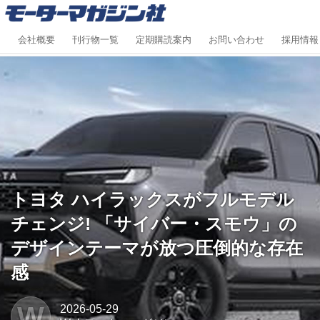
会社概要
刊行物一覧
定期購読案内
お問い合わせ
採用情報
トヨタ ハイラックスがフルモデル
チェンジ! 「サイバー・スモウ」の
デザインテーマが放つ圧倒的な存在
感
W
2026-05-29