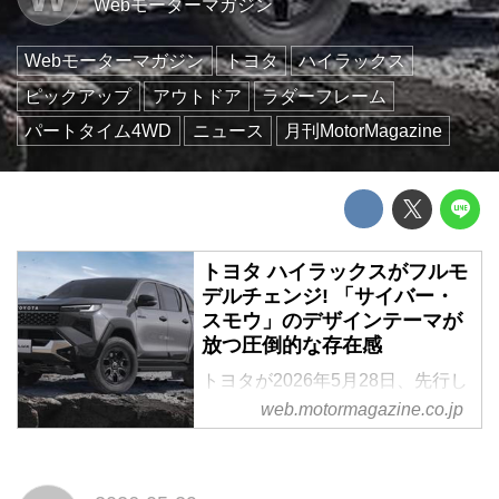
Webモーターマガジン
Webモーターマガジン
トヨタ
ハイラックス
ピックアップ
アウトドア
ラダーフレーム
パートタイム4WD
ニュース
月刊MotorMagazine
トヨタ ハイラックスがフルモ
デルチェンジ! 「サイバー・
スモウ」のデザインテーマが
放つ圧倒的な存在感
トヨタが2026年5月28日、先行し
てタイでフルモデルチェンジして
web.motormagazine.co.jp
いた新型「ハイラックス」を国内
で発売した。1968年の初代誕生
以来、世界中で愛されてきた本格