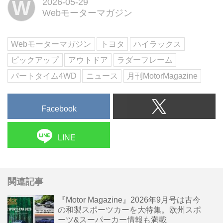
W
2026-05-29
ピックアップトラックが、力強さ
Webモーターマガジン
と先進性を融合させた新たな姿へ
と進化。タフな走りや荷台の利便
性はそのままに、最新の安全装
Webモーターマガジン
トヨタ
ハイラックス
備...
ピックアップ
アウトドア
ラダーフレーム
パートタイム4WD
ニュース
月刊MotorMagazine
Facebook
LINE
関連記事
『Motor Magazine』2026年9月号は古今
の和製スポーツカーを大特集。欧州スポ
ーツ&スーパーカー情報も満載