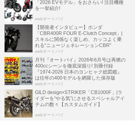
「2026 EVモデル」をおさらい! 注目機種
を一挙紹介!
webオートバイ
【開発者インタビュー】ホンダ
「CBR400R FOUR E-Clutch Concept」|
スキルに関係なく楽しめ、カッコよく乗
れる“ニュージェネレーションCBR”
webオートバイ
月刊『オートバイ』2026年6月号は再燃の
400ccシーンを徹底深掘り! 別冊付録
『1974-2026 日本のヨンヒャク総図鑑』
は往年の400モデルを網羅した保存版
webオートバイ
GILD design×STRIKER「CB1000F」|ラ
イダーを“やる気”にさせるスペシャルアイ
テムの数々【カスタムガイド】
webオートバイ