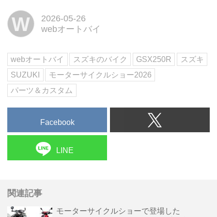
目を集めた、輪堂千速 × スズキの
W
2026-05-26
特別仕様車「GSX250R[Chihaya
webオートバイ
Remix]」。実車をじっくり見てみ
ると、普段GSX250Rに乗ってい
る人ほど参考になるポイントがか
webオートバイ
スズキのバイク
GSX250R
スズキ
なり多かった!
SUZUKI
モーターサイクルショー2026
パーツ＆カスタム
Facebook
LINE
関連記事
モーターサイクルショーで登場した