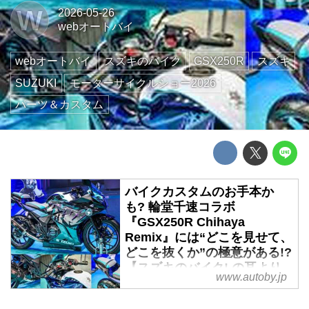
W
2026-05-26
webオートバイ
webオートバイ
スズキのバイク
GSX250R
スズキ
SUZUKI
モーターサイクルショー2026
パーツ＆カスタム
バイクカスタムのお手本か
も? 輪堂千速コラボ
『GSX250R Chihaya
Remix』には“どこを見せて、
どこを抜くか”の極意がある!?
【スズキのバイク! の耳より
www.autoby.jp
ニュース】
先のモーターサイクルショーで注