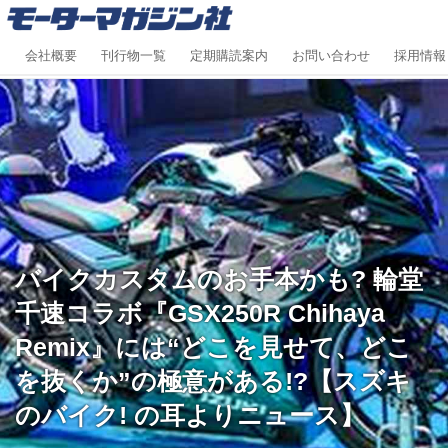
会社概要
刊行物一覧
定期購読案内
お問い合わせ
採用情報
バイクカスタムのお手本かも? 輪堂
千速コラボ『GSX250R Chihaya
Remix』には“どこを見せて、どこ
を抜くか”の極意がある!?【スズキ
のバイク! の耳よりニュース】