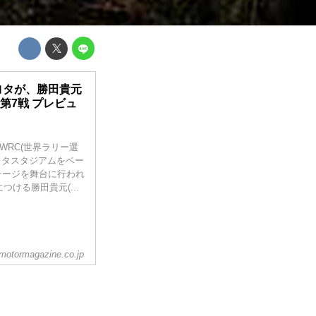
ヨタが、勝田貴元
第7戦 プレビュ
、WRC(世界ラリー選
ヨタスタジアムをベー
テージを舞台に行われ
ける勝田貴元(...
motormagazine.co.jp