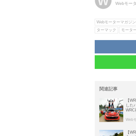
W
Webモー
Webモーターマガジ
ターマック
モータ
関連記事
【W
した
WR
Web
【W