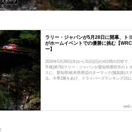
ースポーツ
ラリー・ジャパンが5月28日に開幕、ト
がホームイベントでの優勝に挑む【WRC
ー】
2026年5月28日(木)から31日(日)の4日間の日程で
手権)第7戦ラリー・ジャパンが愛知県豊田市のト
スに、愛知県/岐阜県周辺のターマック(舗装路)ス
る。今季2勝をあげ、ドライバーズランキング2位につ
web.
7