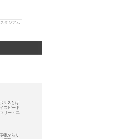
スタジアム
ロポリスとは
イスピード
ラリー・エ
が序盤からリ