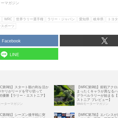
ターマガジン
ン
WRC
世界ラリー選手権
ラリー・ジャパン
愛知県
岐阜県
トヨタ
ースポーツ
Facebook
LINE
【WRC第9戦】前戦アク
RC第9戦】スタート順の利を活か
まったくキャラが異なるハ
パヤリがリードを守り切って
グラベルラリーが始まる【
C初優勝【ラリー・エストニア】
ストニア プレビュー】
モーターマガジン
Webモーターマガジン
RC第8戦】シーズン後半戦に突
【WRC第7戦】エバンス