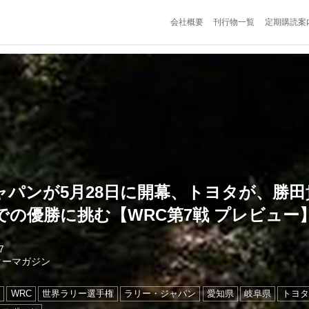
会社概要
刊行物一覧
定期購読案
ャパンが5月28日に開幕、トヨタが、勝
での優勝に挑む【WRC第7戦 プレビュー
7
ターマガジン
ン
WRC
世界ラリー選手権
ラリー・ジャパン
愛知県
岐阜県
トヨタ