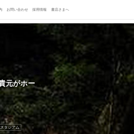
内
お問い合わせ
採用情報
書店さまへ
田貴元がホー
】
スタジアム