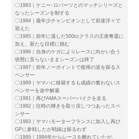
〇1983｜ケニー･ロバーツとのマッチシリーズと
なったシーズンを制する
〇1984｜最年少チャンピオンとして前途洋々で
迎えた
〇1985｜前年に逃した500ccクラスの王座奪還に
加え、新たな目標に挑む
〇1986｜自身のケガによりレースに向かい合う
状態に至らないままシーズンは終了
〇1987｜前年ノーポイントで復帰の道を探るス
ペンサー
〇1989｜ヤマハに移籍するも成績の奮わないス
ペンサーを途中解雇
〇1991｜再びAMAスーパーバイクを走る
〇1992｜往時の輝きを取り戻しつつあったスペ
ンサー
〇1993｜ヤマハモーターフランスに加入し再び
GPに参戦したが戦線は振るわず
〇1995｜1994年からレースを離れていたが、