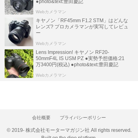
●photo&text:豊田慶記
Webカメラマン
キヤノン「RF45mm F1.2 STM」はどんな
レンズ? プロカメラマンが実写してレビュ
ー
Webカメラマン
Lens Impression! キヤノン RF20-
50mmF4L IS USM PZ ●実勢予想価格:21
万3400円(税込) ●photo&text:豊田慶記
Webカメラマン
会社概要
プライバシーポリシー
© 2019- 株式会社モーターマガジン社 All rights reserved.
Built on
the dino platform
.