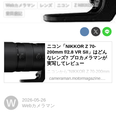
Webカメラマン
レンズ
ニコン
Z NIKKOR
豊田慶記
ニコン「NIKKOR Z 70-
200mm f/2.8 VR SII」はどん
なレンズ? プロカメラマンが
実写してレビュー
ニコンから"NIKKOR Z 70-200mm
f/2.8 VR SII"が登場した。本レン
cameraman.motormagazine.co.jp
ズは2020年に発売されたNIKKOR
Z 70-200mm f/2.8 VR Sの後継モ
デルで、注目点は従来型から大幅
W
2026-05-26
な軽量化とSSVCM(シルキースウ
Webカメラマン
ィフト ボイスコイルモーター)採
用...