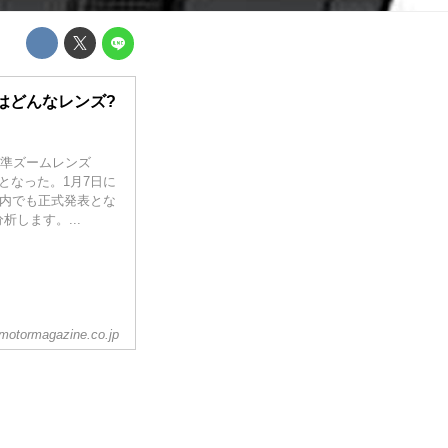
.1」はどんなレンズ?
標準ズームレンズ
に発売となった。1月7日に
国内でも正式発表とな
します。...
otormagazine.co.jp