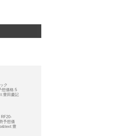
ソニック
勢予想価格:5
ext:豊田慶記
 RF20-
●実勢予想価
o&text:豊