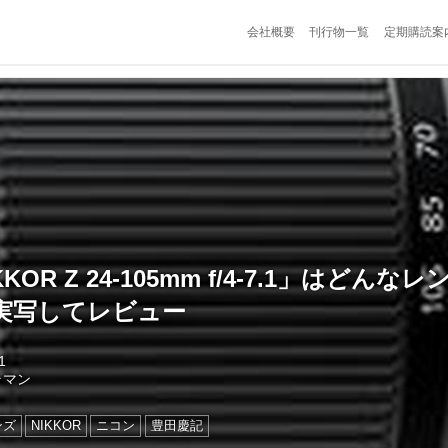
会社概要
刊行物一覧
定期購読案
OR Z 24-105mm f/4-7.1」はどんな
実写してレビュー
1
ラマン
ンズ
NIKKOR
ニコン
豊田慶記