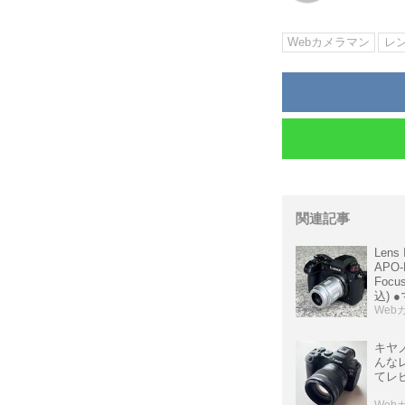
Webカメラマン
レ
関連記事
Lens 
APO-
Focu
込) ●
豊田
Web
キヤノ
んな
てレ
Web