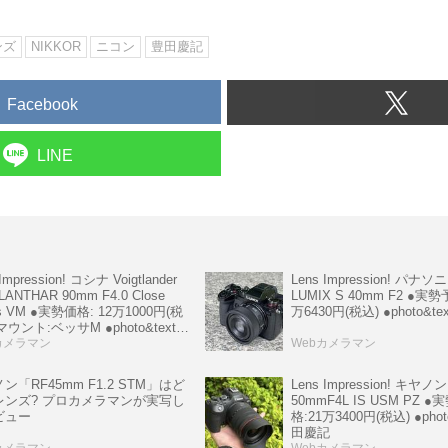
ンズ
NIKKOR
ニコン
豊田慶記
Facebook
LINE
Impression! コシナ Voigtlander
Lens Impression! パナ
LANTHAR 90mm F4.0 Close
LUMIX S 40mm F2 ●実
s VM ●実勢価格: 12万1000円(税
万6430円(税込) ●photo&t
マウント:ベッサM ●photo&text:
慶記
カメラマン
Webカメラマン
Lens Impression! キヤノン
ン「RF45mm F1.2 STM」はど
50mmF4L IS USM PZ 
レンズ? プロカメラマンが実写し
格:21万3400円(税込) ●phot
ビュー
田慶記
カメラマン
Webカメラマン