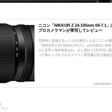
ニコン「NIKKOR Z 24-105mm f/4-7
プロカメラマンが実写してレビュー
2026年に登場するレンズの1発目となるニコンの
「NIKKOR Z 24-105mm f/4-7.1」が1月30日
ひと足早く海外発表され、少し遅れて1月15日に
った本レンズをプロカメラマン豊田慶記氏が徹底分析
cameraman.m
1
ラマン