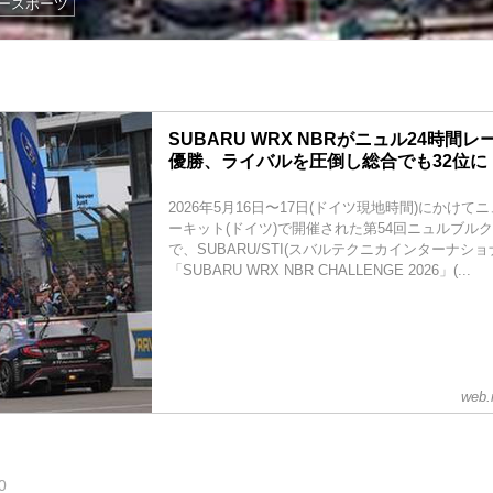
ースポーツ
SUBARU WRX NBRがニュル24時間レ
優勝、ライバルを圧倒し総合でも32位に
2026年5月16日〜17日(ドイツ現地時間)にかけ
ーキット(ドイツ)で開催された第54回ニュルブルク
で、SUBARU/STI(スバルテクニカインターナショ
「SUBARU WRX NBR CHALLENGE 2026」(...
web.
0