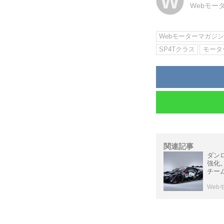
W
Webモー
Webモーターマガジ
SP4Tクラス
モータ
関連記事
ダンロ
強化
チー
Web