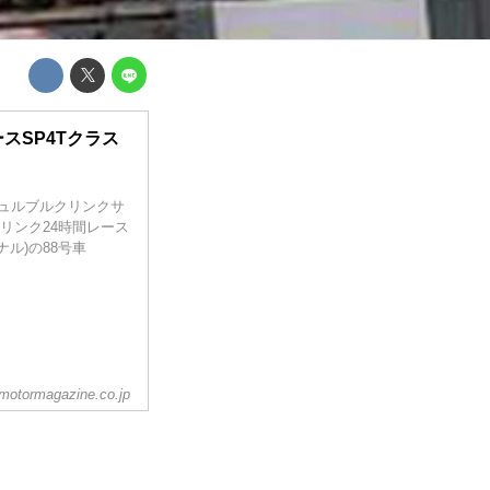
ースSP4Tクラス
てニュルブルクリンクサ
リンク24時間レース
ナル)の88号車
motormagazine.co.jp