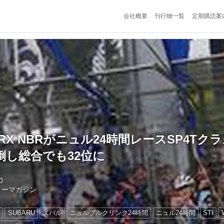
会社概要
刊行物一覧
定期購読案
 WRX NBRがニュル24時間レースSP4T
倒し総合でも32位に
0
ターマガジン
ン
SUBARU
スバル
ニュルブルクリンク24時間
ニュル24時間
STI