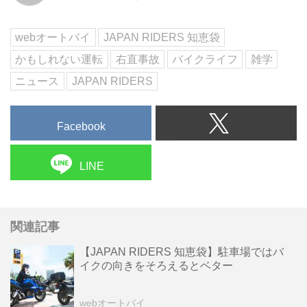
にも、交差点では細心の注...
webオートバイ
JAPAN RIDERS 知恵袋
かもしれない運転
右直事故
バイクライフ
雑学
ニュース
JAPAN RIDERS
Facebook
LINE
関連記事
【JAPAN RIDERS 知恵袋】駐車場ではバ
イクの向きをそろえるとベター
webオートバイ