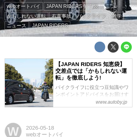
webオートバイ
JAPAN RIDERS 知恵袋
かもしれない運転
右直事故
バイクライフ
雑学
ニュース
JAPAN RIDERS
【JAPAN RIDERS 知恵袋】
交差点では「かもしれない運
転」を徹底しよう!
バイクライフに役立つ豆知識やワ
ンポイントアドバイスをお届けす
る「JAPAN RIDERS」の人気企
www.autoby.jp
画が「JAPAN RIDERS 知恵
袋」。その中から注目の記事を毎
週月曜日にお届けします。今回は
W
2026-05-18
「右直事故」に関するお話です。
webオートバイ
大きなケガのリスクを下げるため