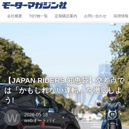
会社概要
刊行物一覧
定期購読案内
お問い合わせ
採用情報
【JAPAN RIDERS 知恵袋】交差点で
は「かもしれない運転」を徹底しよ
う!
W
2026-05-18
webオートバイ