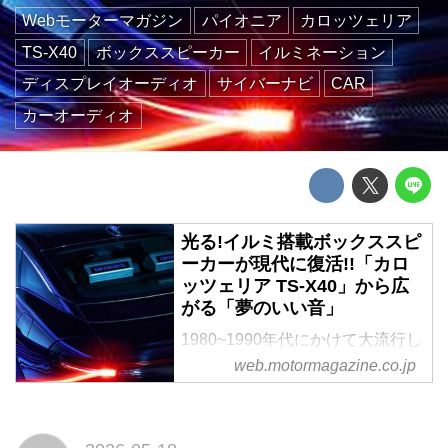
Webモーターマガジン
パイオニア
カロッツェリア
TS-X40
ボックススピーカー
イルミネーション
ディスプレイオーディオ
サイバーナビ
CAR
カーオーディオ
光る!イルミ搭載ボックススピ
ーカーが現代に復活!!「カロ
ッツェリア TS-X40」から広
がる「夢のいい音」
1980~1990年代にかけて大流行し
た「カスタムオーディオブーム」
web.motormagazine.co.jp
の先駆けとなった名機が、令和に
復活。ブルーイルミネーションを
搭載したボックス型スピーカー