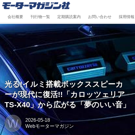
会社概要
刊行物一覧
定期購読案内
お問い合わせ
採用情報
光る!イルミ搭載ボックススピーカ
ーが現代に復活!!「カロッツェリア
TS-X40」から広がる「夢のいい音」
W
2026-05-18
Webモーターマガジン