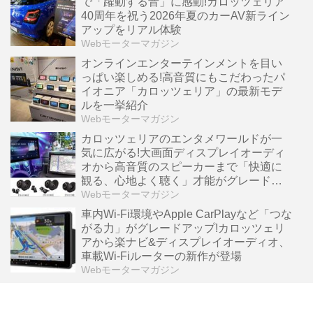
で「躍動する音」に感動!カロッツェリア
40周年を祝う2026年夏のカーAV新ライン
アップをリアル体験
Webモーターマガジン
オンラインエンターテインメントを目い
っぱい楽しめる!高音質にもこだわったパ
イオニア「カロッツェリア」の最新モデ
ルを一挙紹介
Webモーターマガジン
カロッツェリアのエンタメワールドが一
気に広がる!大画面ディスプレイオーディ
オから高音質のスピーカーまで「快適に
観る、心地よく聴く」才能がグレードア
ップ
Webモーターマガジン
車内Wi-Fi環境やApple CarPlayなど「つな
がる力」がグレードアップ!カロッツェリ
アから楽ナビ&ディスプレイオーディオ、
車載Wi-Fiルーターの新作が登場
Webモーターマガジン