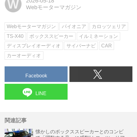
W
2026-05-18
「カロッツェリア TS-X40」が、
Webモーターマガジン
2026年5月14日に発表された。純
正AVシステムにちょい足しして
もいいけれど、ディス...
Webモーターマガジン
パイオニア
カロッツェリア
TS-X40
ボックススピーカー
イルミネーション
ディスプレイオーディオ
サイバーナビ
CAR
カーオーディオ
Facebook
LINE
関連記事
懐かしのボックススピーカーとのコンビ