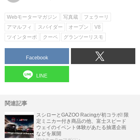
Webモーターマガジン
写真蔵
フェラーリ
アマルフィ
スパイダー
オープン
V8
ツインターボ
クーペ
グランツーリスモ
Facebook
LINE
関連記事
スシローとGAZOO Racingが初コラボ! 限
定ミニカー付き商品の他、富士スピード
ウェイのイベント体験があたる抽選企画
などを展開
Webモーターマガジン