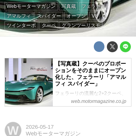
Webモーターマガジン
写真蔵
フェラーリ
アマルフィ
スパイダー
オープン
V8
ツインターボ
クーペ
グランツーリスモ
【写真蔵】クーペのプロポー
ションをそのままにオープン
化した、フェラーリ「アマル
フィ スパイダー」
フェラーリの流麗な2+2クーペ、
「アマルフィ」のオープンモデル
web.motormagazine.co.jp
となる「アマルフィ スパイダ
ー」。そのディテールを写真で紹
介しよう。
W
2026-05-17
Webモーターマガジン