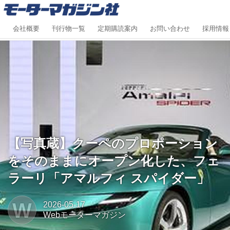
会社概要
刊行物一覧
定期購読案内
お問い合わせ
採用情報
【写真蔵】クーペのプロポーション
をそのままにオープン化した、フェ
ラーリ「アマルフィ スパイダー」
W
2026-05-17
Webモーターマガジン