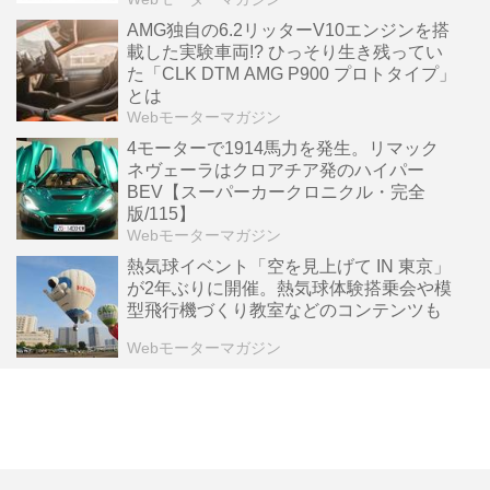
AMG独自の6.2リッターV10エンジンを搭
載した実験車両!? ひっそり生き残ってい
た「CLK DTM AMG P900 プロトタイプ」
とは
Webモーターマガジン
4モーターで1914馬力を発生。リマック
ネヴェーラはクロアチア発のハイパー
BEV【スーパーカークロニクル・完全
版/115】
Webモーターマガジン
熱気球イベント「空を見上げて IN 東京」
が2年ぶりに開催。熱気球体験搭乗会や模
型飛行機づくり教室などのコンテンツも
Webモーターマガジン