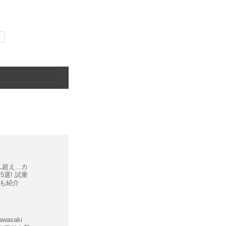
ド
超え...カ
力5選! 試乗
も紹介
asaki