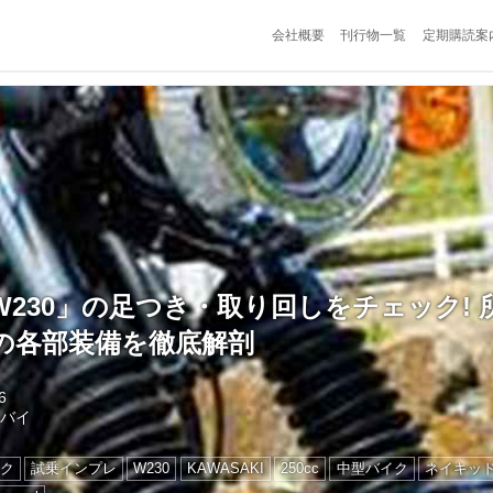
会社概要
刊行物一覧
定期購読案
230」の足つき・取り回しをチェック! 
の各部装備を徹底解剖
6
トバイ
ク
試乗インプレ
W230
KAWASAKI
250cc
中型バイク
ネイキッ