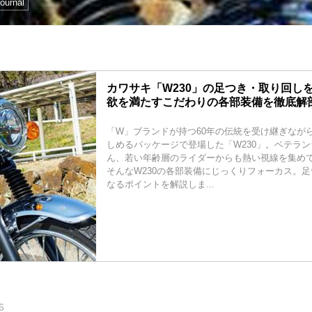
ournal
カワサキ「W230」の足つき・取り回しを
欲を満たすこだわりの各部装備を徹底解
「W」ブランドが持つ60年の伝統を受け継ぎなが
しめるパッケージで登場した「W230」。ベテラ
ん、若い年齢層のライダーからも熱い視線を集め
そんなW230の各部装備にじっくりフォーカス。
なるポイントを解説しま...
6