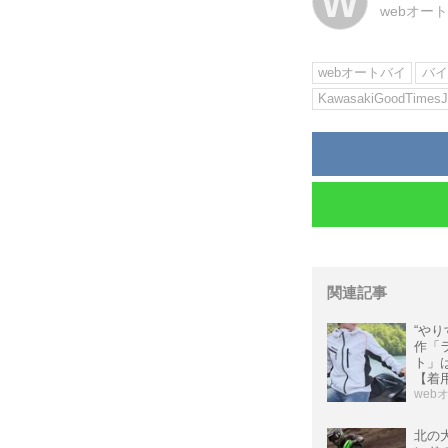
W
webオー
webオートバイ
バイ
KawasakiGoodTimesJ
関連記事
“やり
作「
ト」
【着
web
北の