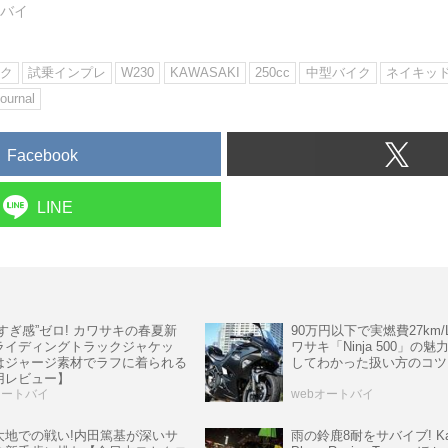
トバイ
ク
試乗インプレ
W230
KAWASAKI
250cc
中型バイク
ネイキッ
ournal
Facebook
LINE
すぎ感”ゼロ! カワサキの春夏新
90万円以下で実燃費27km/L
ライディングトラックジャケッ
ワサキ「Ninja 500」の魅
はジャージ素材でラフに着られる
してわかった扱い方のコツ
用レビュー】
オートバイ
webオートバイ
大地での戦い!内田篤基が深いサ
雨の鈴鹿8耐をサバイブ! Kaw