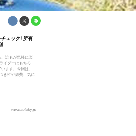
チェック! 所有
剖
ら、誰もが気軽に楽
ンライダーはもちろ
ています。今回は、
足つき性や燃費、気に
www.autoby.jp