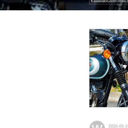
KawasakiGoodTimesJ
2026-05-1