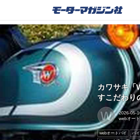
カワサキ「W
すこだわり
W
2026-05-1
webオー
webオートバイ
バイ