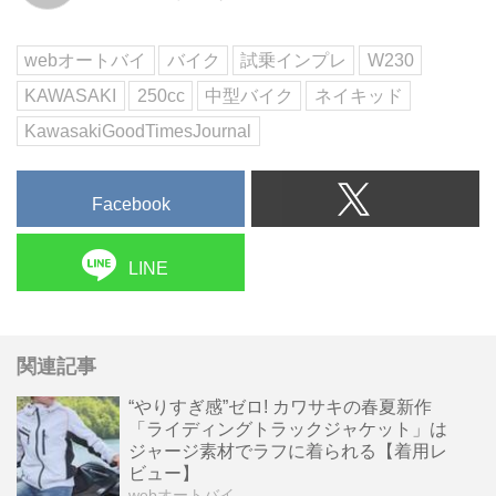
にじっくりフォーカス。足つき性
や燃費、気になるポイントを解説
webオートバイ
バイク
試乗インプレ
W230
しま...
KAWASAKI
250cc
中型バイク
ネイキッド
KawasakiGoodTimesJournal
Facebook
LINE
関連記事
“やりすぎ感”ゼロ! カワサキの春夏新作
「ライディングトラックジャケット」は
ジャージ素材でラフに着られる【着用レ
ビュー】
webオートバイ