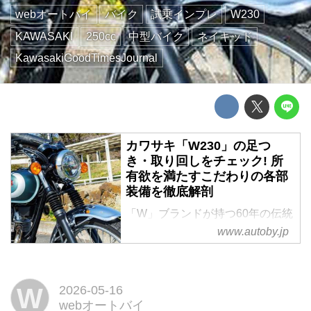
webオートバイ
バイク
試乗インプレ
W230
KAWASAKI
250cc
中型バイク
ネイキッド
KawasakiGoodTimesJournal
カワサキ「W230」の足つ
き・取り回しをチェック! 所
有欲を満たすこだわりの各部
装備を徹底解剖
「W」ブランドが持つ60年の伝統
を受け継ぎながら、誰もが気軽に
www.autoby.jp
楽しめるパッケージで登場した
「W230」。ベテランライダーは
もちろん、若い年齢層のライダー
W
2026-05-16
からも熱い視線を集めています。
webオートバイ
今回は、そんなW230の各部装備