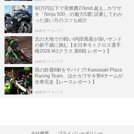
90万円以下で実燃費27km/L超え...カワサ
キ「Ninja 500」の魅力5選! 試乗してわか
った扱い方のコツも紹介
webオートバイ
北の大地での戦い!内田篤基が深いサンド
の新千歳に挑む【全日本モトクロス選手
権2026 IA1クラス 第6戦 レポート】
webオートバイ
雨の鈴鹿8耐をサバイブ! Kawasaki Plaza
Racing Team、ほかカワサキ勢4チームが
全車完走【レースレポート】
webオートバイ
会社概要
プライバシーポリシー