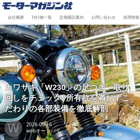
会社概要
刊行物一覧
定期購読案内
お問い合わせ
採用情報
カワサキ「W230」の足つき・取り
回しをチェック! 所有欲を満たすこ
だわりの各部装備を徹底解剖
W
2026-05-16
webオートバイ