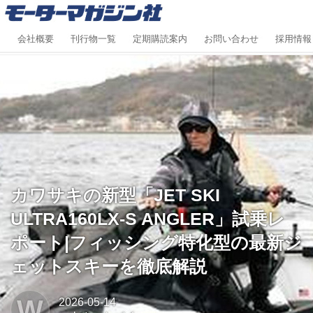
会社概要
刊行物一覧
定期購読案内
お問い合わせ
採用情報
カワサキの新型「JET SKI
ULTRA160LX-S ANGLER」試乗レ
ポート|フィッシング特化型の最新ジ
ェットスキーを徹底解説
W
2026-05-14