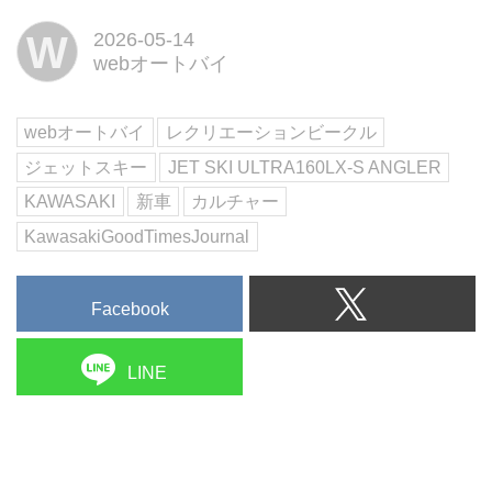
回は、長年にわたりジェットスキ
W
2026-05-14
ーフィッシングを楽しんできたベ
webオートバイ
テランライダー、新山徳吉さんに
よる試乗レポートをお届けしま
す。文:新山徳吉/写真:Kawasaki/
webオートバイ
レクリエーションビークル
まとめ:Kaw...
ジェットスキー
JET SKI ULTRA160LX-S ANGLER
KAWASAKI
新車
カルチャー
KawasakiGoodTimesJournal
Facebook
LINE