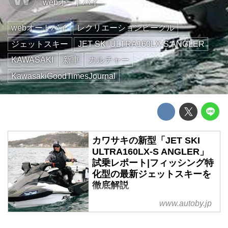
webオートバイ
webオートバイ
レクリエーションビークル
ジェットスキー
JET SKI ULTRA160LX-S ANGLER
KAWASAKI
新車
カルチャー
KawasakiGoodTimesJournal
カワサキの新型「JET SKI
ULTRA160LX-S ANGLER」
試乗レポート|フィッシング特
化型の最新ジェットスキーを
徹底解説
フィッシングに特化したモデルと
www.autoby.jp
して誕生した「JET SKI
ULTRA160LX-S ANGLER」。今