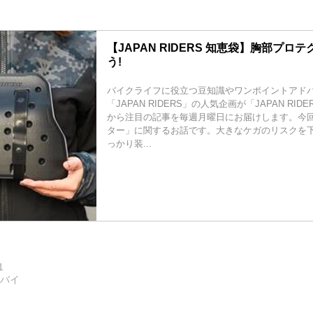
【JAPAN RIDERS 知恵袋】胸部プロ
う!
バイクライフに役立つ豆知識やワンポイントアド
「JAPAN RIDERS」の人気企画が「JAPAN RI
から注目の記事を毎週月曜日にお届けします。今
ター」に関するお話です。大きなケガのリスクを
っかり装...
1
トバイ