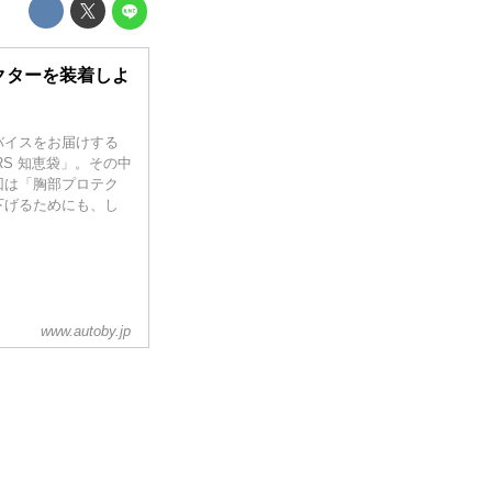
テクターを装着しよ
バイスをお届けする
DERS 知恵袋」。その中
回は「胸部プロテク
下げるためにも、し
www.autoby.jp