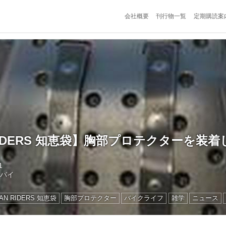
会社概要
刊行物一覧
定期購読案
 RIDERS 知恵袋】胸部プロテクターを装着
1
トバイ
AN RIDERS 知恵袋
胸部プロテクター
バイクライフ
雑学
ニュース