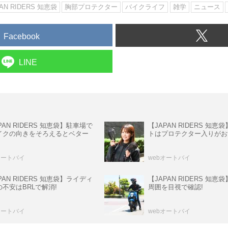
AN RIDERS 知恵袋
胸部プロテクター
バイクライフ
雑学
ニュース
Facebook
LINE
PAN RIDERS 知恵袋】駐車場で
【JAPAN RIDERS 知
イクの向きをそろえるとベター
トはプロテクター入りがお
オートバイ
webオートバイ
PAN RIDERS 知恵袋】ライディ
【JAPAN RIDERS 知
不安はBRLで解消!
周囲を目視で確認!
オートバイ
webオートバイ