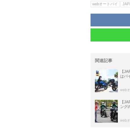
webオートバイ
JAP
関連記事
【JA
はバ
web
【JA
ングの
web