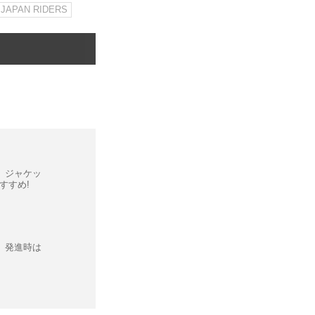
JAPAN RIDERS
恵袋】ジャケッ
すすめ!
恵袋】発進時は