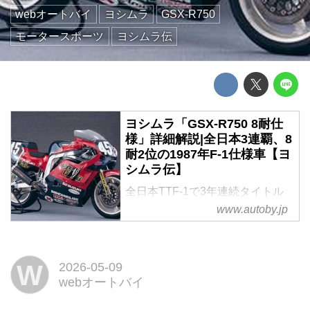
webオートバイ
ヨシムラ
GSX-R750
モータースポーツ
ヨシムラ伝
ヨシムラ「GSX-R750 8耐仕
様」詳細解説|全日本3連覇、8
耐2位の1987年F-1仕様車【ヨ
シムラ伝】
全日本TTF-1で3年連続タイトル
を獲得し、8耐でも連続表彰台を
www.autoby.jp
得るなど華々しい活躍を見せたヨ
シムラのGSX-R。その裏にはハン
ディキャップを背負ったマシンか
W
2026-05-09
らライバルに負けない性能を引き
webオートバイ
出す、極限のチューニングがあっ
た。文:吉村誠也 写真:平野輝幸 協