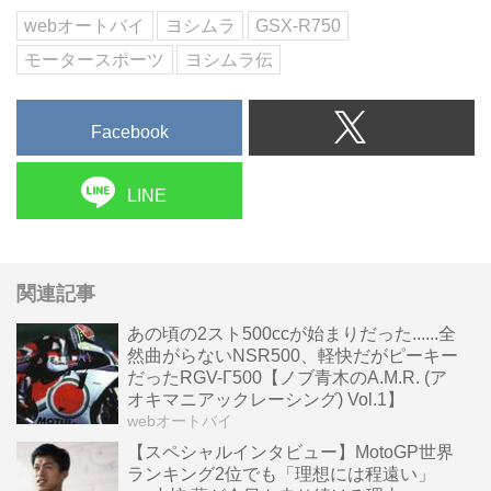
力:バイカーズステーショ...
webオートバイ
ヨシムラ
GSX-R750
モータースポーツ
ヨシムラ伝
Facebook
LINE
関連記事
あの頃の2スト500ccが始まりだった......全
然曲がらないNSR500、軽快だがピーキー
だったRGV-Γ500【ノブ青木のA.M.R. (ア
オキマニアックレーシング) Vol.1】
webオートバイ
【スペシャルインタビュー】MotoGP世界
ランキング2位でも「理想には程遠い」