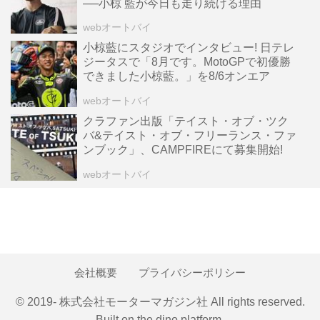
──小椋 藍が今日も走り続ける理由
webオートバイ
小椋藍にスタジオでインタビュー! 日テレ
ジータスで「8月です。MotoGPで初優勝
できました小椋藍。」を8/6オンエア
webオートバイ
クラファン出版「テイスト・オブ・ツク
バ&テイスト・オブ・フリーランス・ファ
ンブック」、CAMPFIREにて募集開始!
webオートバイ
会社概要
プライバシーポリシー
© 2019- 株式会社モーターマガジン社 All rights reserved.
Built on
the dino platform
.