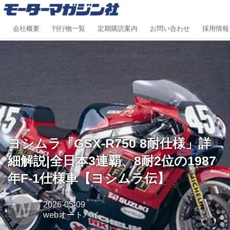
会社概要
刊行物一覧
定期購読案内
お問い合わせ
採用情報
ヨシムラ「GSX-R750 8耐仕様」詳
細解説|全日本3連覇、8耐2位の1987
年F-1仕様車【ヨシムラ伝】
W
2026-05-09
webオートバイ