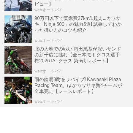
ビュー】
webオートバイ
90万円以下で実燃費27km/L超え...カワサ
キ「Ninja 500」の魅力5選! 試乗してわか
った扱い方のコツも紹介
webオートバイ
北の大地での戦い!内田篤基が深いサンド
の新千歳に挑む【全日本モトクロス選手
権2026 IA1クラス 第6戦 レポート】
webオートバイ
雨の鈴鹿8耐をサバイブ! Kawasaki Plaza
Racing Team、ほかカワサキ勢4チームが
全車完走【レースレポート】
webオートバイ