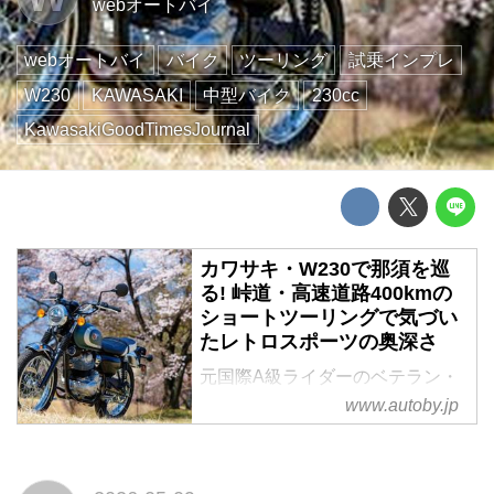
webオートバイ
webオートバイ
バイク
ツーリング
試乗インプレ
W230
KAWASAKI
中型バイク
230cc
KawasakiGoodTimesJournal
カワサキ・W230で那須を巡
る! 峠道・高速道路400kmの
ショートツーリングで気づい
たレトロスポーツの奥深さ
元国際A級ライダーのベテラン・
太田安治さんが、カワサキのレト
www.autoby.jp
ロスポーツモデル・W230を駆
り、北関東・那須までのトータル
400kmのショートツーリングへ出