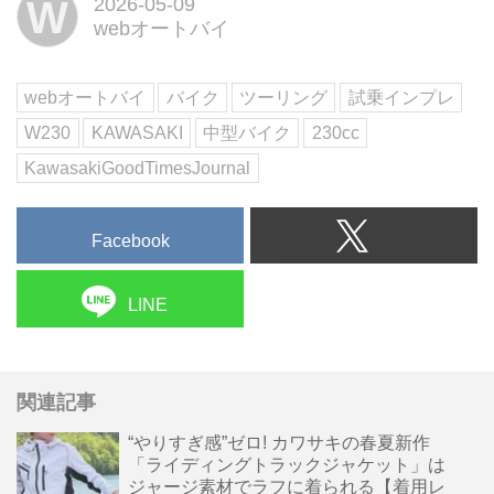
W
2026-05-09
発! 市街地、高速道路、そして那
webオートバイ
須の峠道を走り抜けながら感じ
た、W230の奥深い魅力と等身大
の想いを綴ります。文:太田安
webオートバイ
バイク
ツーリング
試乗インプレ
治/...
W230
KAWASAKI
中型バイク
230cc
KawasakiGoodTimesJournal
Facebook
LINE
関連記事
“やりすぎ感”ゼロ! カワサキの春夏新作
「ライディングトラックジャケット」は
ジャージ素材でラフに着られる【着用レ