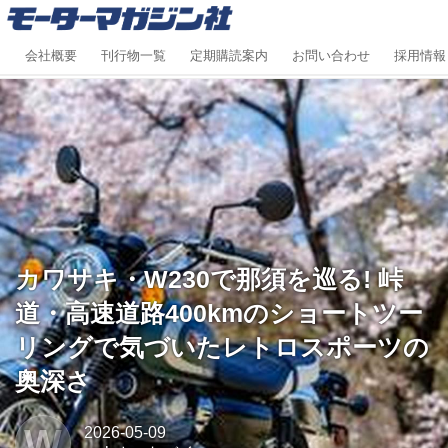
会社概要
刊行物一覧
定期購読案内
お問い合わせ
採用情報
カワサキ・W230で那須を巡る! 峠
道・高速道路400kmのショートツー
リングで気づいたレトロスポーツの
奥深さ
W
2026-05-09