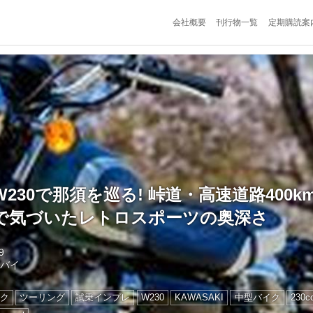
会社概要
刊行物一覧
定期購読案
230で那須を巡る! 峠道・高速道路400
で気づいたレトロスポーツの奥深さ
9
トバイ
ク
ツーリング
試乗インプレ
W230
KAWASAKI
中型バイク
230c