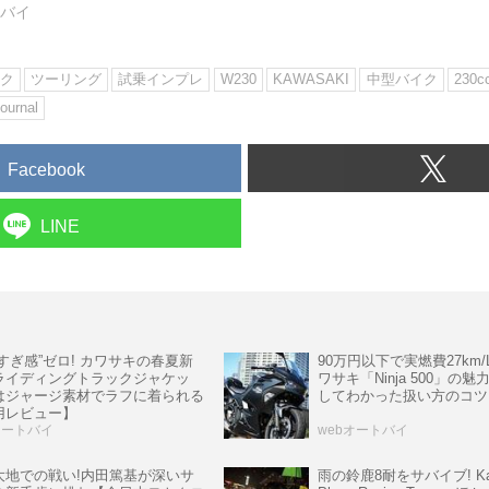
トバイ
ク
ツーリング
試乗インプレ
W230
KAWASAKI
中型バイク
230c
ournal
Facebook
LINE
すぎ感”ゼロ! カワサキの春夏新
90万円以下で実燃費27km/L
ライディングトラックジャケッ
ワサキ「Ninja 500」の魅
はジャージ素材でラフに着られる
してわかった扱い方のコツ
用レビュー】
オートバイ
webオートバイ
大地での戦い!内田篤基が深いサ
雨の鈴鹿8耐をサバイブ! Kaw