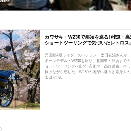
ournal
カワサキ・W230で那須を巡る! 峠道・高
ショートツーリングで気づいたレトロス
元国際A級ライダーのベテラン・太田安治さんが
ポーツモデル・W230を駆り、北関東・那須までのト
ョートツーリングへ出発! 市街地、高速道路、そ
抜けながら感じた、W230の奥深い魅力と等身大の
太田安治/...
9