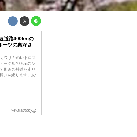
速道路400kmの
ポーツの奥深さ
、カワサキのレトロス
ータル400kmのシ
して那須の峠道を走り
想いを綴ります。文:
www.autoby.jp