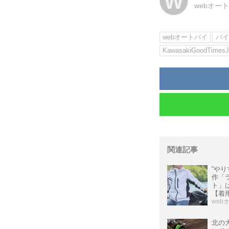
W
webオー
webオートバイ
バイ
KawasakiGoodTimesJ
関連記事
“やり
作「
ト」
【着
web
北の