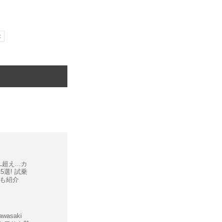
c
超え...カ
力5選! 試乗
も紹介
asaki