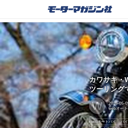
カワサキ・W
ツーリング
W
2026-05-0
webオー
webオートバイ
バイ