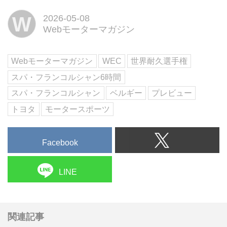
ス」決勝がベルギーのスパ・フラ
W
2026-05-08
ンコルシャン・サーキットで開催
Webモーターマガジン
される。ル・マン24時間を前にし
た最後の一戦であり、各マシンが
ここでどんな走りを見せるのか、
Webモーターマガジン
WEC
世界耐久選手権
注目が集まる。
スパ・フランコルシャン6時間
スパ・フランコルシャン
ベルギー
プレビュー
トヨタ
モータースポーツ
Facebook
LINE
関連記事