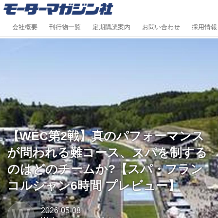
会社概要
刊行物一覧
定期購読案内
お問い合わせ
採用情報
【WEC第2戦】真のパフォーマンス
が問われる難コース、スパを制する
のはどのチームか?【スパ・フラン
コルシャン6時間 プレビュー】
W
2026-05-08