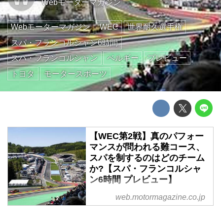
Webモーターマガジン
Webモーターマガジン
WEC
世界耐久選手権
スパ・フランコルシャン6時間
スパ・フランコルシャン
ベルギー
プレビュー
トヨタ
モータースポーツ
【WEC第2戦】真のパフォー
マンスが問われる難コース、
スパを制するのはどのチーム
か?【スパ・フランコルシャ
ン6時間 プレビュー】
2026年5月9日土曜日(現地時間)、
web.motormagazine.co.jp
WEC(世界耐久選手権)第2戦「ス
パ・フランコルシャン6時間レー