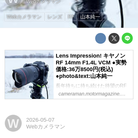
Webカメラマン
Webカメラマン
レンズ
RF
山本純一
Lens Impression! キヤノン
RF 14mm F1.4L VCM ●実勢
価格:36万8500円(税込)
●photo&text:山本純一
長年待ちに待ち続けた待望のRF
レンズがここに誕生した。開放
cameraman.motormagazine.co.jp
F1.4のVCMシリーズで最長画角
を持つ14mm=風景や星景写真に
おいて、私の最も使用頻度が高い
W
2026-05-07
画角である。こと夜間の星景撮影
Webカメラマン
においては、地上の風景と星座を
バランス良く収めるにはこれ以上