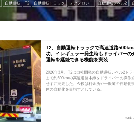
ン
自動運転
T2
自動運転トラック
テクノロジー
自動運転レベル2
T2、自動運転トラックで高速道路500k
功。イレギュラー発生時もドライバーの
運転を継続できる機能を実装
2026年3月、T2は自社開発の自動運転レベル2ト
まで約500kmの高速道路本線をドライバーの操作
せずに完走した。今後は料金所や一般道の自動化
体の自動化を目指すとしている。
web.