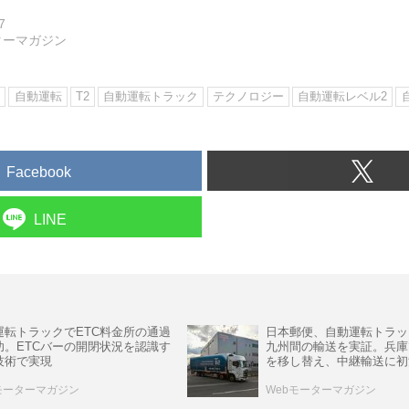
7
ターマガジン
ン
自動運転
T2
自動運転トラック
テクノロジー
自動運転レベル2
Facebook
LINE
運転トラックでETC料金所の通過
日本郵便、自動運転トラッ
功。ETCバーの開閉状況を認識す
九州間の輸送を実証。兵庫
技術で実現
を移し替え、中継輸送に初
モーターマガジン
Webモーターマガジン