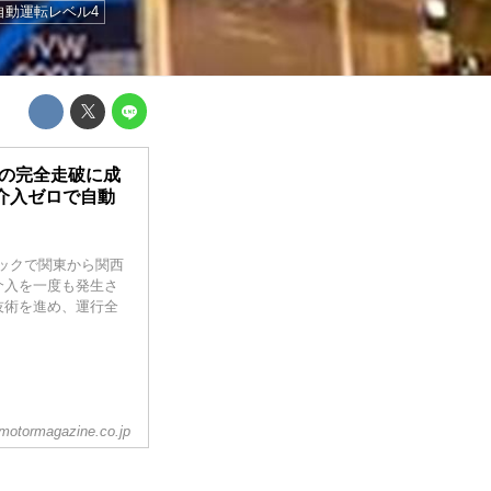
自動運転レベル4
mの完全走破に成
介入ゼロで自動
ラックで関東から関西
介入を一度も発生さ
技術を進め、運行全
motormagazine.co.jp