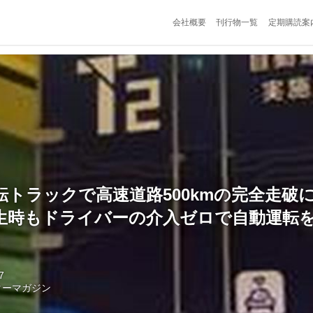
会社概要
刊行物一覧
定期購読案
転トラックで高速道路500kmの完全走破
生時もドライバーの介入ゼロで自動運転
7
ターマガジン