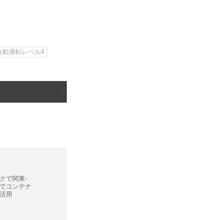
自動運転レベル4
クで関東-
でコンテナ
活用