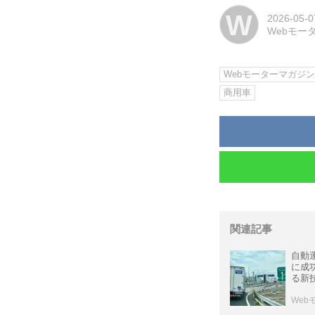
W
2026-05-0
Webモー
Webモーターマガジ
商用車
関連記事
自動
に成
る新
Web