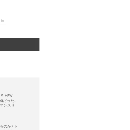
UV
S:HEV
別物だった。
マンスリー
るのか? ト