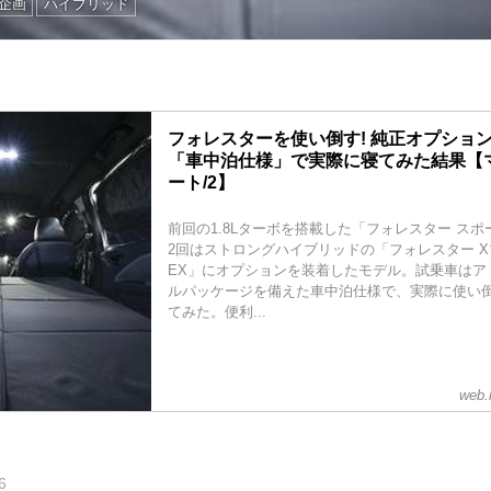
動企画
ハイブリッド
フォレスターを使い倒す! 純正オプショ
「車中泊仕様」で実際に寝てみた結果【
ート/2】
前回の1.8Lターボを搭載した「フォレスター スポ
2回はストロングハイブリッドの「フォレスター Xブ
EX」にオプションを装着したモデル。試乗車はア
ルパッケージを備えた車中泊仕様で、実際に使い
てみた。便利...
web.
6