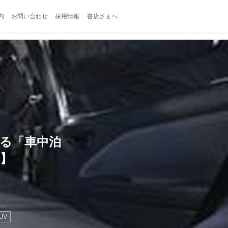
内
お問い合わせ
採用情報
書店さまへ
れる「車中泊
2】
UV