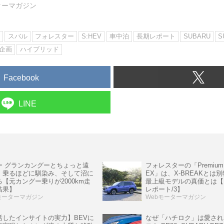
ターマガジン
ン
スバル
フォレスター
S:HEV
車中泊
長期レポート
SUBARU
S
動企画
ハイブリッド
Facebook
LINE
ー グランカングーとちょっと遠
フォレスターの「Premium 
。乗るほどに馴染み、そして沼に
EX」は、X-BREAKとは
【元カングー乗りが2000km走
最上級モデルの真価とは【
結果】
レポート/3】
モーターマガジン
Webモーターマガジン
なぜ「ハチロク」は愛され
活したインサイトの実力】BEVに