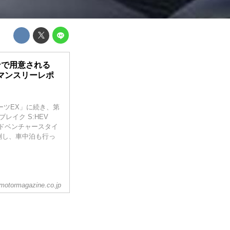
ンで用意される
マンスリーレポ
ーツEX」に続き、第
レイク S:HEV
ドベンチャースタイ
倒し、車中泊も行っ
motormagazine.co.jp