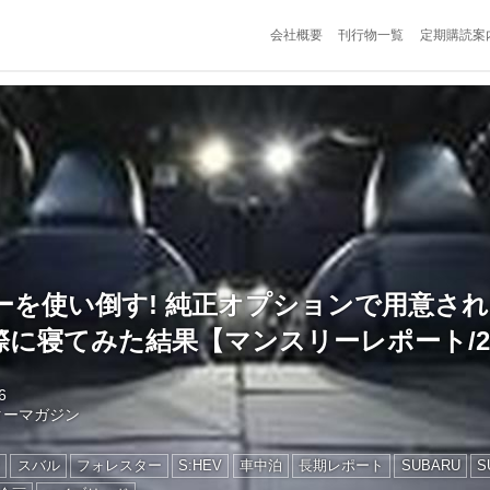
会社概要
刊行物一覧
定期購読案
ーを使い倒す! 純正オプションで用意さ
際に寝てみた結果【マンスリーレポート/
6
ターマガジン
ン
スバル
フォレスター
S:HEV
車中泊
長期レポート
SUBARU
S