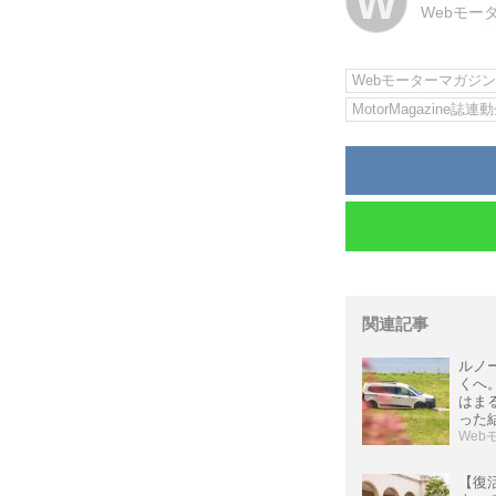
W
Webモー
Webモーターマガジ
MotorMagazine誌連
関連記事
ルノ
くへ
はまる
った
Web
【復