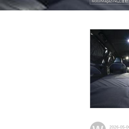
MotorMagazine誌連
2026-05-0