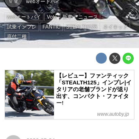
webオートバイ
webオートバイ
Vote
新車
ニュース
試乗インプレ
FANTIC
STEALTH125
ネイキッド
原付二種
【レビュー】ファンティック
「STEALTH125」インプレ|イ
タリアの老舗ブランドが送り
出す、コンパクト・ファイタ
ー!
イタリアの老舗メーカー
www.autoby.jp
FANTIC(ファンティック)が新た
にリリースしたロードスポーツモ
デルは、軽量・スリムなストリー