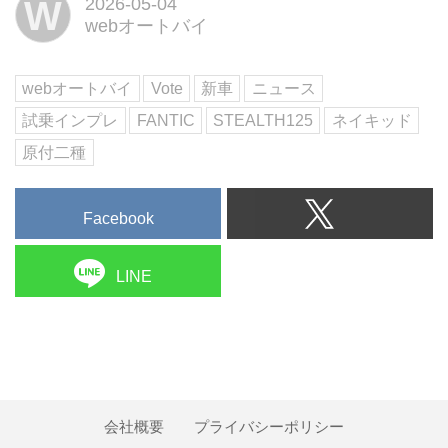
W
2026-05-04
トファイター。スタイリッシュな
webオートバイ
ボディラインに加え、緻密なディ
テールも見どころ。その走行フィ
ーリングを紹介しよう!文:横田和
webオートバイ
Vote
新車
ニュース
彦 写真:松川 忍▶▶▶写真はこち
試乗インプレ
FANTIC
STEALTH125
ネイキッド
ら|...
原付二種
Facebook
LINE
会社概要
プライバシーポリシー