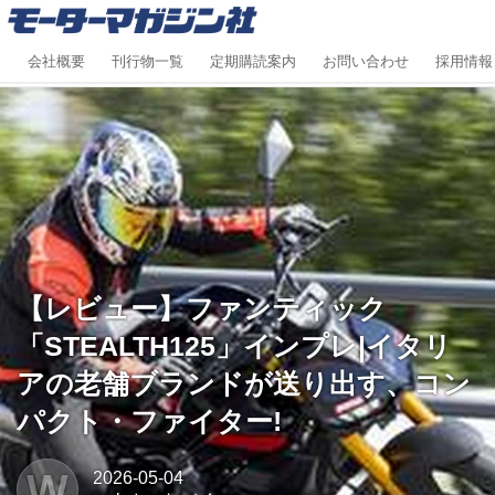
会社概要
刊行物一覧
定期購読案内
お問い合わせ
採用情報
【レビュー】ファンティック
「STEALTH125」インプレ|イタリ
アの老舗ブランドが送り出す、コン
パクト・ファイター!
W
2026-05-04