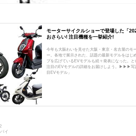
モーターサイクルショーで登場した「202
おさらい! 注目機種を一挙紹介!
今年も大賑わいを見せた大阪・東京・名古屋のモ
ー。各地で展示された、話題の最新モデルをはじ
プを広げているEVモデルも続々発表になった。と
注目のEVモデルの詳細をお届けしよう。▶▶▶写真は
目EVモデル」
2
トバイ