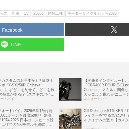
ース
新車
EV
250cc
原付二種
モーターサイクルショー2026
Facebook
LINE
クカスタムのお手本かも? 輪堂千
【開発者インタビュー】ホ
ボ『GSX250R Chihaya
「CBR400R FOUR E-Clutc
ix』には“どこを見せて、どこを抜
Concept」|スキルに関
”の極意がある!?【スズキのバイ
カッコよく乗れる“ニュー
 の耳よりニュース】
オートバイ
ションCBR”
webオートバイ
『オートバイ』2026年6月号は再
GILD design×STRIKER「
00ccシーンを徹底深掘り! 別冊
ライダーを“やる気”にさせ
1974-2026 日本のヨンヒャク総
ルアイテムの数々【カスタ
』は往年の400モデルを網羅した
オートバイ
webオートバイ