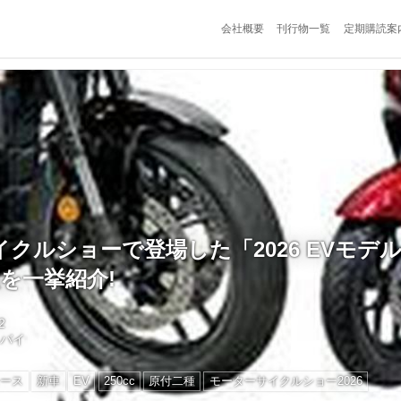
会社概要
刊行物一覧
定期購読案
クルショーで登場した「2026 EVモデ
種を一挙紹介!
2
トバイ
ース
新車
EV
250cc
原付二種
モーターサイクルショー2026