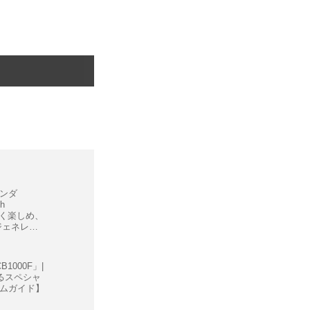
ンダ
h
係なく楽しめ、
ジェネレー
CB1000F」|
るスペシャ
ムガイド】