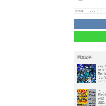
webオートバイ
ニュ
関連記事
バイ
速コラ
Rem
くか
ク!
web
月刊
燃の4
付録『
図鑑
web