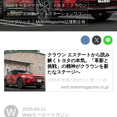
Webモーターマガジン
トヨタ
クラウン
クラウンエステート
ステーションワゴン
ハイブリッド
MotorMagazine誌連動企画
クラウン エステートから読み
解くトヨタの本気。「革新と
挑戦」の精神がクラウンを新
たなステージへ
1955年登場の初代から脈々と続
くクラウンの歴史に、16代目が大
web.motormagazine.co.jp
きな転機をもたらした。クラウン
史上初の4モデル構成という大胆
な展開は、なぜ生まれたのか。そ
W
2026-04-21
して、その1台「クラウンエステ
Webモーターマガジン
ート」はどんな役割を担うのか。