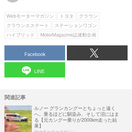
再定義されたクラウンの現在地を
検証する。(Motor Magaz...
Webモーターマガジン
トヨタ
クラウン
クラウンエステート
ステーションワゴン
ハイブリッド
MotorMagazine誌連動企画
Facebook
LINE
関連記事
ルノー グランカングーとちょっと遠く
へ。乗るほどに馴染み、そして沼にはま
る【元カングー乗りが2000km走った結
果】
Webモーターマガジン