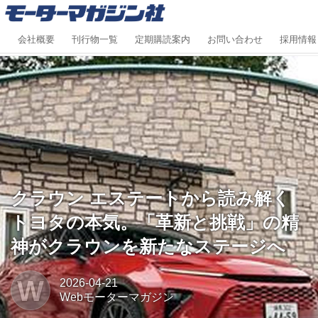
会社概要
刊行物一覧
定期購読案内
お問い合わせ
採用情報
クラウン エステートから読み解く
トヨタの本気。「革新と挑戦」の精
神がクラウンを新たなステージへ
W
2026-04-21
Webモーターマガジン