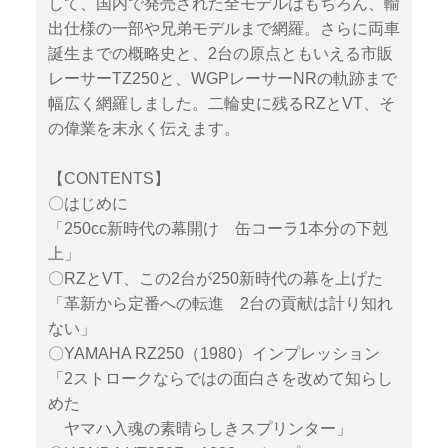
して、国内で発売された全モデルはもちろん、輸
出仕様の一部や兄弟モデルまで網羅。さらに両車
誕生までの概略史と、2台の原点ともいえる市販
レーサーTZ250と、WGPレーサーNRの軌跡まで
幅広く網羅しました。二輪史に残るRZとVT、そ
の偉業を末永く伝えます。
【CONTENTS】
〇はじめに
「250cc新時代の幕開け 缶コーラ1本分の下剋
上」
〇RZとVT、この2台が250新時代の幕を上げた
「革新から定番への転進 2台の貢献は計り知れ
ない」
〇YAMAHA RZ250（1980）インプレッション
「2ストロークならではの面白さを改めて知らし
めた
ヤマハ入魂の素晴らしきスプリンター」