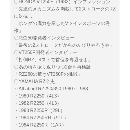
〇HONDA VT250F（1982）インプレッション
「先進のメカニズムを満載して2ストロークのRZ
に対抗し
ホンダの底力を示したVツインスポーツの秀
作」
〇RZ250開発者インタビュー
「最後の2ストロークだからのんびりやろうや」
〇VT250F開発者インタビュー
「打倒RZ、4ストで首位を奪還せよ」
〇あの頃を振り返りつつ2台を再検証
「RZ250の驚きVT250Fの挑戦」
〇YAMAHA RZ全史
～All about RZ250/350 1980～1988
・1980 RZ250（4L3）
・1982 RZ250（4L3）
・1983 RZ250R（29L）
・1984 RZ250RR（51L）
・1984 RZ250R（1AR）