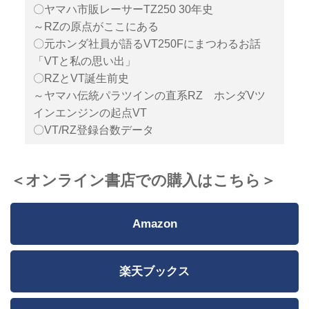
〇ヤマハ市販レーサーTZ250 30年史
～RZの原点がここにある
〇元ホンダ社員が語るVT250Fにまつわるお話
「VTと私の思い出」
〇RZとVT誕生前史
～ヤマハ伝統パラツインの直系RZ ホンダVツ
インエンジンの起点VT
〇VT/RZ登録台数データ
＜オンライン書店での購入はこちら＞
Amazon
楽天ブックス