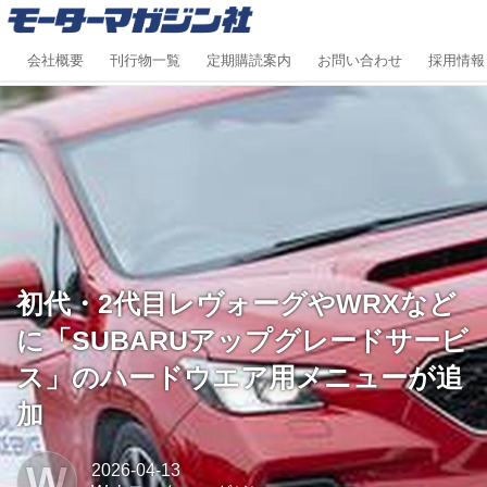
会社概要
刊行物一覧
定期購読案内
お問い合わせ
採用情報
初代・2代目レヴォーグやWRXなど
に「SUBARUアップグレードサービ
ス」のハードウエア用メニューが追
加
W
2026-04-13