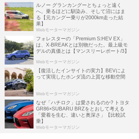
ルノー グランカングーとちょっと遠く
へ。乗るほどに馴染み、そして沼にはま
る【元カングー乗りが2000km走った結
果】
Webモーターマガジン
フォレスターの「Premium S:HEV EX」
は、X-BREAKとは別物だった。最上級モ
デルの真価とは【マンスリーレポート/3】
Webモーターマガジン
【復活したインサイトの実力】BEVによ
って実現したホンダ流の上質な移動空間
Webモーターマガジン
なぜ「ハチロク」は愛されるのか? トヨタ
GR86×SUBARU BRZをとおして考える
「愛着を生む、違いと奥深さ」【比較試
乗】
Webモーターマガジン