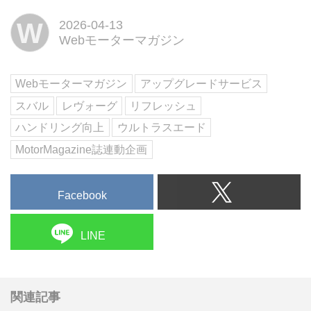
に購入して乗られている車両を対
W
2026-04-13
象とした「SUBARUアップグレ
Webモーターマガジン
ードサービス」を展開している。
(写真:岡田孝雄)
Webモーターマガジン
アップグレードサービス
スバル
レヴォーグ
リフレッシュ
ハンドリング向上
ウルトラスエード
MotorMagazine誌連動企画
Facebook
LINE
関連記事