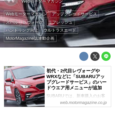
Webモーターマガジン
Webモーターマガジン
アップグレードサービス
スバル
レヴォーグ
リフレッシュ
ハンドリング向上
ウルトラスエード
MotorMagazine誌連動企画
初代・2代目レヴォーグや
WRXなどに「SUBARUアッ
プグレードサービス」のハー
ドウエア用メニューが追加
SUBARUでは、新車購入のお客
様だけでなく、既存のユーザーの
web.motormagazine.co.jp
カーライフをより良いものにして
もらいたいという想いから、すで