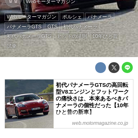
Webモーターマガジン
Webモーターマガジン
ポルシェ
パナメーラ
パナメーラGTS
GTS
初代パナメーラ
初代パナメーラGTS
ヒットの法則
10年ひと昔
試乗
初代パナメーラGTSの高回転
型V8エンジンとフットワーク
の痛快さは、本来あるべきパ
ナメーラの個性だった【10年
ひと昔の新車】
2011年のロサンゼルス(LA)モータ
web.motormagazine.co.jp
ーショーで初代ポルシェ パナメ
ーラ GTSが世界初公開され、