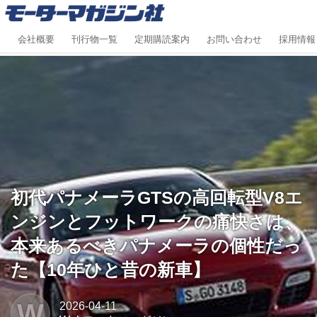
会社概要
刊行物一覧
定期購読案内
お問い合わせ
採用情報
初代パナメーラGTSの高回転型V8エ
ンジンとフットワークの痛快さは、
本来あるべきパナメーラの個性だっ
た【10年ひと昔の新車】
W
2026-04-11