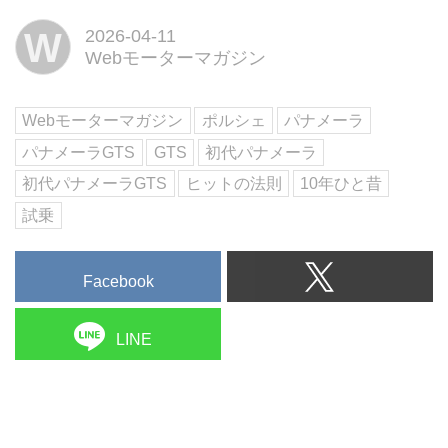
2012年になって、その国際試乗
W
2026-04-11
会がスペイン・アスカリサーキッ
Webモーターマガジン
トを起点に開催された。「GTS」
の名はポルシェ・スポーツの象徴
であり、ポルシェにとって極めて
Webモーターマガジン
ポルシェ
パナメーラ
重要なもの。歴代、「GTS...
パナメーラGTS
GTS
初代パナメーラ
初代パナメーラGTS
ヒットの法則
10年ひと昔
試乗
Facebook
LINE